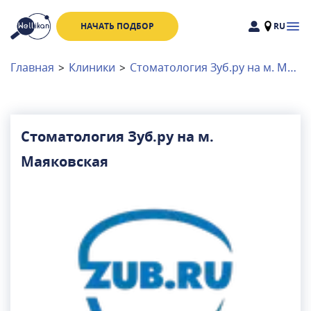
НАЧАТЬ ПОДБОР
RU
Доктора
Клиники
Главная
>
Клиники
>
Стоматология Зуб.ру на м. Маяковская
Акции
Новости
Стоматология Зуб.ру на м.
Маяковская
Москва
и
Московская область
Связаться с нами