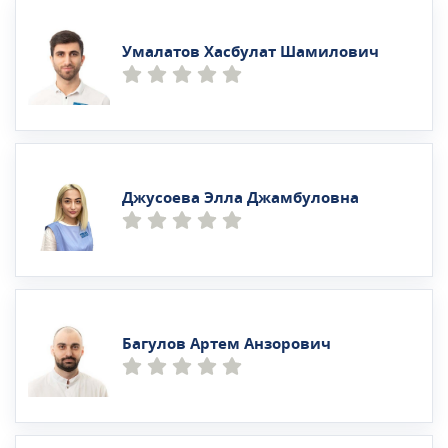
Умалатов Хасбулат Шамилович
Джусоева Элла Джамбуловна
Багулов Артем Анзорович