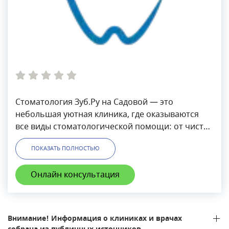
Стоматология Зуб.Ру на Садовой — это
небольшая уютная клиника, где оказываются
все виды стоматологической помощи: от чистки
зубов и установки виниров до хирургического
ПОКАЗАТЬ ПОЛНОСТЬЮ
лечения и протезирования. Здесь работают
опытные врачи, регулярно повышающие свою
Онлайн консультация
квалификацию.
Внимание! Информация о клиниках и врачах