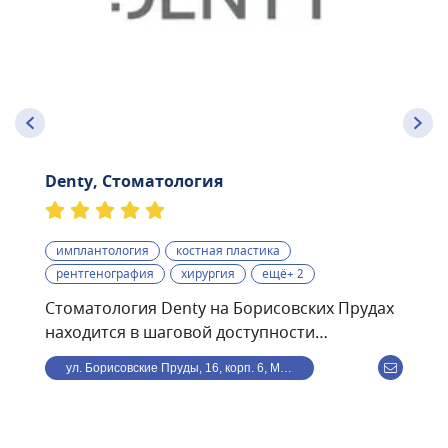
Denty, Стоматология
имплантология
костная пластика
рентгенография
хирургия
ещё+ 2
Стоматология Denty на Борисовских Прудах
находится в шаговой доступности
от станции метро
ул. Борисовские Пруды, 16, корп. 6, Москва, Россия
Борисово.Стоматологическая клиника Denty
— это современная клиника, оснащённая
передовым оборудованием и использующая