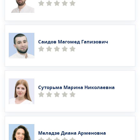
Саидов Магомед Гапизович
Суторьма Марина Николаевна
Меладзе Диана Арменовна