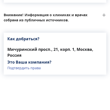
протезирование и установка брекетов. В
стоматологии есть ортопантомограф для
печати панорамных снимков. Все
Внимание! Информация о клиниках и врачах
стоматологические процедуры производятся на
собрана из публичных источников.
новейшем оборудовании, используются
современные технологии: камеры и
микроскопы, пломбировочные материалы,
Как добраться?
восстанавливающие эмаль без сверления.
Мичуринский просп., 21, корп. 1, Москва,
Россия
Это Ваша компания?
Подтвердить права