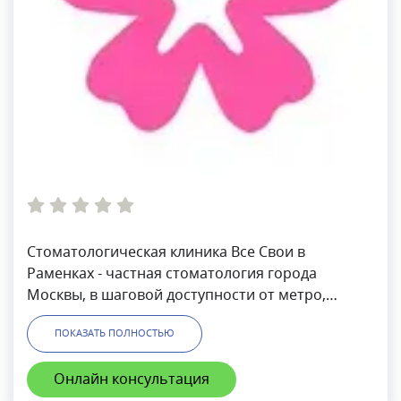
Стоматологическая клиника Все Свои в
Раменках - частная стоматология города
Москвы, в шаговой доступности от метро,
принадлежит сети клиник семейной
ПОКАЗАТЬ ПОЛНОСТЬЮ
стоматологии с одноименным названием. В
клинике доступны стоматологические услуги:
Онлайн консультация
лечение кариеса без боли, удаление,