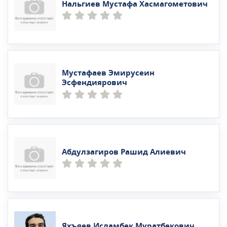
Нальгиев Мустафа Хасмагометович
Мустафаев Эмирусеин
Эсфендиярович
Абдулзагиров Рашид Алиевич
Яхъяев Исламбек Муратбекович