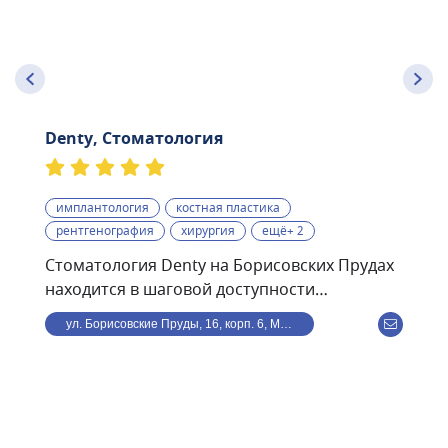
Denty, Стоматология
имплантология
костная пластика
рентгенография
хирургия
ещё+ 2
Стоматология Denty на Борисовских Прудах
находится в шаговой доступности
от станции метро
ул. Борисовские Пруды, 16, корп. 6, Москва, Россия
Борисово.Стоматологическая клиника Denty
— это современная клиника, оснащённая
передовым оборудованием и использующая
в своей работе самые современные
методики. Клиника предоставляет полный