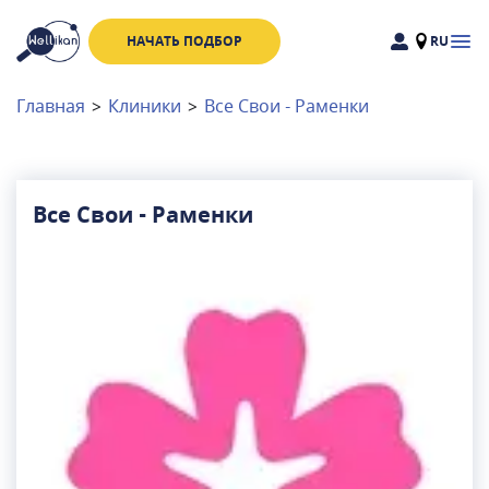
НАЧАТЬ ПОДБОР
RU
Доктора
Клиники
Главная
>
Клиники
>
Все Свои - Раменки
Акции
Новости
Все Свои - Раменки
Москва
и
Московская область
Связаться с нами