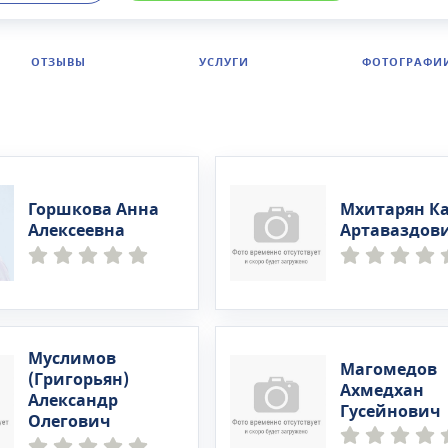
й принимают врачи с большим опытом работы, постоя
е свои профессиональные навыки. Все стоматологиче
 производятся на новейшем оборудовании, в комфортн
ОТЗЫВЫ
УСЛУГИ
ФОТОГРАФИ
та обстановке.
Горшкова Анна
Мхитарян К
Алексеевна
Артаваздов
Муслимов
Магомедов
(Григорьян)
Ахмедхан
Александр
Гусейнович
Олегович