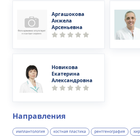
Аргашокова
Анжела
Арсеньевна
Новикова
Екатерина
Александровна
Направления
имплантология
костная пластика
рентгенография
хир