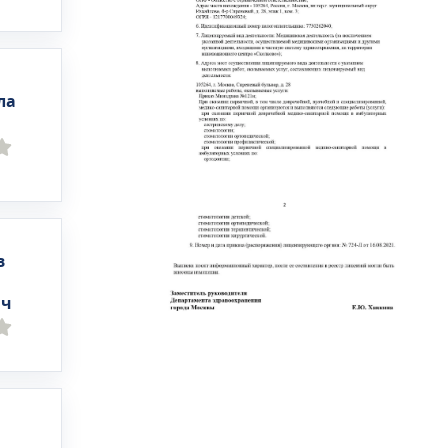
ла
в
ич