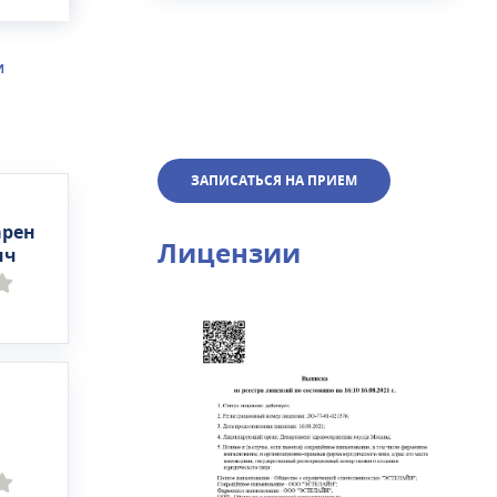
нно
ские
ой
И
ЗАПИСАТЬСЯ НА ПРИЕМ
арен
Лицензии
ич