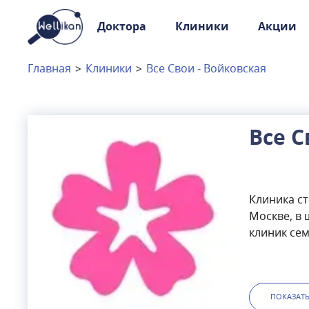
Доктора
Клиники
Акции
Доктора
Клиники
Главная
>
Клиники
>
Все Свои - Войковская
Акции
Новости
Все С
Москва
и
Московская область
Клиника ст
Связаться с нами
Москве, в 
клиник се
стоматолог
исправлен
зубного р
стоматоло
ПОКАЗАТ