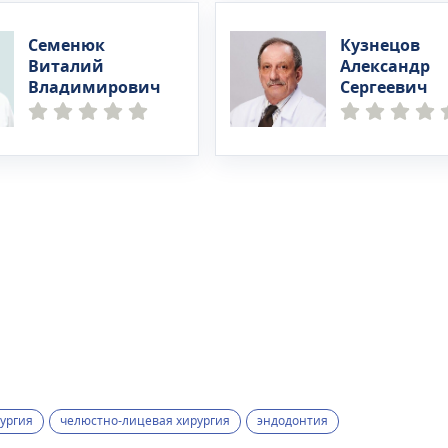
Семенюк
Кузнецов
Виталий
Александр
Владимирович
Сергеевич
ургия
челюстно-лицевая хирургия
эндодонтия