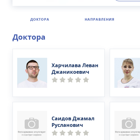
Войковско
повышающи
процедуры
ДОКТОРА
НАПРАВЛЕНИЯ
для пациен
Доктора
Харчилава Леван
Джаникоевич
Саидов Джамал
Русланович