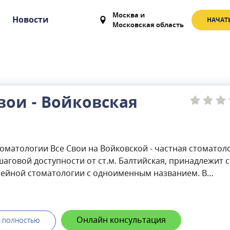
Москва
и
Новости
НАЧАТ
Московская область
вои - Войковская
оматологии Все Свои на Войковской - частная стоматол
шаговой доступности от ст.м. Балтийская, принадлежит 
мейной стоматологии с одноименным названием. В
ии проводится диагностика зубов, оказываются услуги:
ие прикуса с помощью брекет-систем, восстановление
яда с помощью имплантатов, любая другая экспертная
Онлайн консультация
гическая помощь. В стоматологии Все Свои на
Ь ПОЛНОСТЬЮ