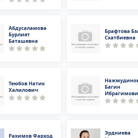
Абдусаламова
Брафтова Бэ
Бурлият
Схатбиевна
Баташевна
Нажмудино
Теюбов Натик
Багин
Халилович
Ибрагимов
Эрдниева
Рахимов Фарход