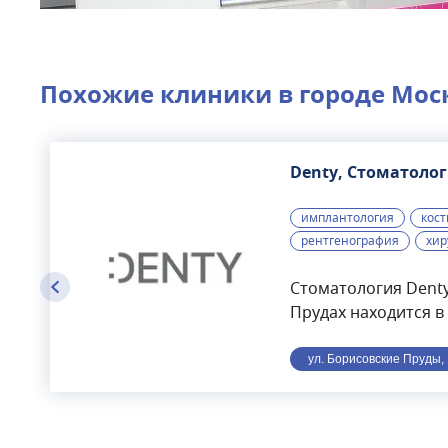
Похожие клиники в городе
Мос
Denty, Стоматоло
имплантология
кост
рентгенография
хир
Стоматология Denty
Прудах находится в
от станции метро
Борисово.Стоматол
ул. Борисовские Пруды, 1
Denty — это соврем
оснащённая перед
и использующая в 