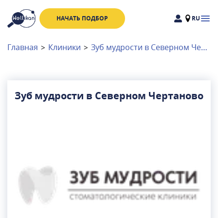
НАЧАТЬ ПОДБОР
RU
Доктора
Клиники
Главная
>
Клиники
>
Зуб мудрости в Северном Чертаново
Акции
Новости
Зуб мудрости в Северном Чертаново
Москва
и
Московская область
Связаться с нами