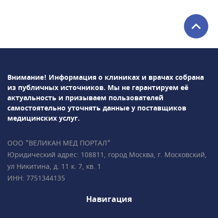
онкология, офтальмология и психотерапия.
Проводится ультразвуковая, функциональная,
лабораторная диагностика. В клинике также
можно сделать тест на наличие в организме
коронавирусной инфекции.
Внимание! Информация о клиниках и врачах собрана
из публичных источников.
Мы не гарантируем её
актуальность и призываем пользователей
самостоятельно уточнять данные у поставщиков
медицинских услуг.
ООО "ВЕЛИКАН МЕД ПОРТАЛ"
Юридический адрес: 108811, город Москва, г. Московский,
ул Никитина, д. 11 к. 7, кв. 1
ИНН: 7751344135
Навигация