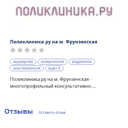
Поликлиника.ру на м. Фрунзенская
акушерство
аллергология
андрология
анестезиология
ещё+ 6
Поликлиника.ру на м. Фрунзенская -
многопрофильный консультативно-
диагностический центр, расположенный в
шаговой доступности от метро. Прием ведется
по следующим направлениям: дерматология и
Отзывы
Оставить отзыв
косметология, гастроэнтерология и
диетология, проктология, кардиология,
ревматология, травматология и хирургия,