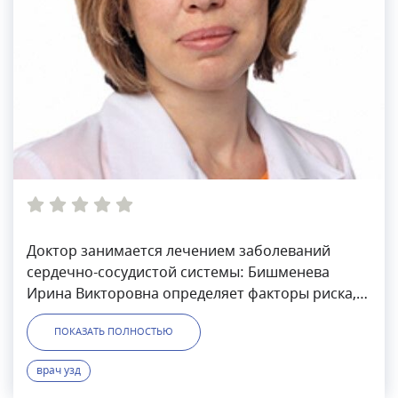
Доктор занимается лечением заболеваний
сердечно-сосудистой системы: Бишменева
Ирина Викторовна определяет факторы риска,
интерпретирует лабораторные данных и
ПОКАЗАТЬ ПОЛНОСТЬЮ
функциональных исследований, проводит УЗ-
исследования.
врач узд