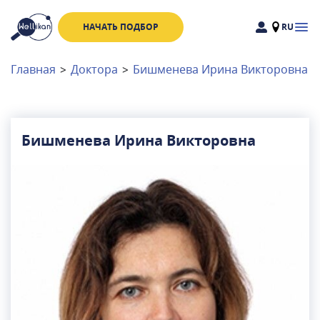
НАЧАТЬ ПОДБОР
RU
Доктора
Клиники
Главная
>
Доктора
>
Бишменева Ирина Викторовна
Акции
Новости
Бишменева Ирина Викторовна
Москва
и
Московская область
Связаться с нами