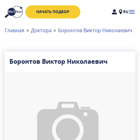
НАЧАТЬ ПОДБОР
RU
Доктора
Клиники
Главная
>
Доктора
>
Боронтов Виктор Николаевич
Акции
Новости
Боронтов Виктор Николаевич
Москва
и
Московская область
Связаться с нами