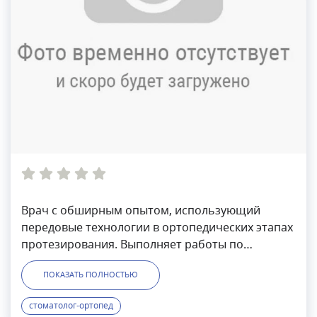
Врач с обширным опытом, использующий
передовые технологии в ортопедических этапах
протезирования. Выполняет работы по
протезированию на имплантах. Боронтов
ПОКАЗАТЬ ПОЛНОСТЬЮ
Виктор Николаевич работает по следующим
направлениям: съемное и несъемное
стоматолог-ортопед
протезирование, восстановление зубов