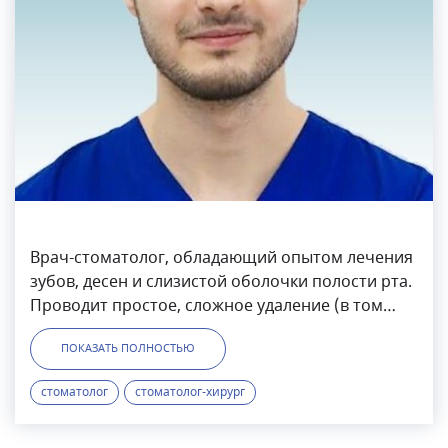
Врач-стоматолог, обладающий опытом лечения
зубов, десен и слизистой оболочки полости рта.
Проводит простое, сложное удаление (в том
числе зубы мудрости), зубосохраняющие
ПОКАЗАТЬ ПОЛНОСТЬЮ
операции (гемисекция, ампутация корня,
резекция верхушки корня), имплантация, НКР
стоматолог
стоматолог-хирург
(сосидж), синус-лифтинг (открытый, закрытый),
мягкотканная пластика (увеличение