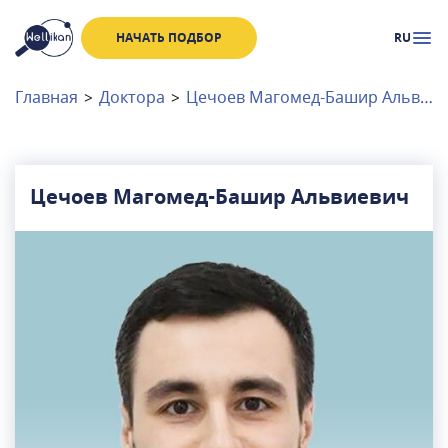
НАЧАТЬ ПОДБОР
RU
Доктора
Клиники
Главная
>
Доктора
>
Цечоев Магомед-Башир Альвиевич
Акции
Новости
Цечоев Магомед-Башир Альвиевич
Москва
и
Московская область
Связаться с нами