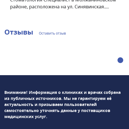
Стоматология Специалист в Молжаниновском
районе, расположена на ул. Синявинская.
Принимает взрослых пациентов, оказывает все
виды стоматологических услуг: чистка, лечение
и удаление зубов, протезирование и
Отзывы
Оставить отзыв
имплантация, ортодонтическое лечение.Врачи
клиники консультируют по следующим
направлениям: терапия, ортопедия
(протезирование зубов), ортодонтия
(исправление прикуса), пародонтология,
отбеливание зубов,
имплантология.Предоставляются следующие
услуги: лечение кариеса, лечение пульпита,
имплантация зубов, эстетическое
Внимание! Информация о клиниках и врачах собрана
протезирование (виниры), ортодонтическое
из публичных источников.
Мы не гарантируем её
лечение на брекет-системах и др.
актуальность и призываем пользователей
самостоятельно уточнять данные у поставщиков
медицинских услуг.