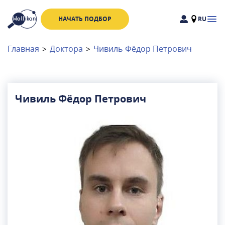
НАЧАТЬ ПОДБОР
RU
Доктора
Клиники
Главная
>
Доктора
>
Чивиль Фёдор Петрович
Акции
Новости
Чивиль Фёдор Петрович
Москва
и
Московская область
Связаться с нами