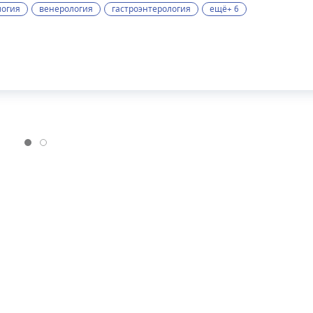
логия
венерология
гастроэнтерология
ещё+ 6