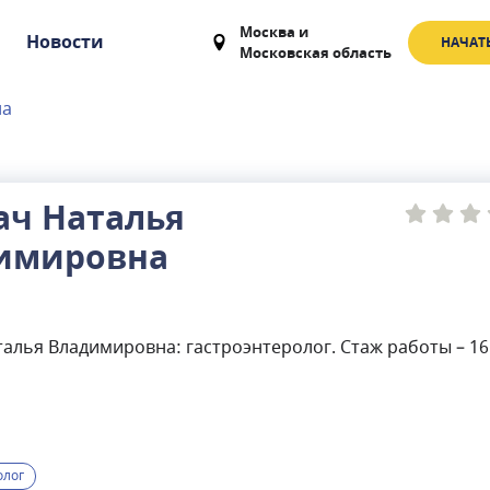
Москва
и
Новости
НАЧАТ
Московская область
на
ач Наталья
имировна
алья Владимировна: гастроэнтеролог. Стаж работы – 16 
олог