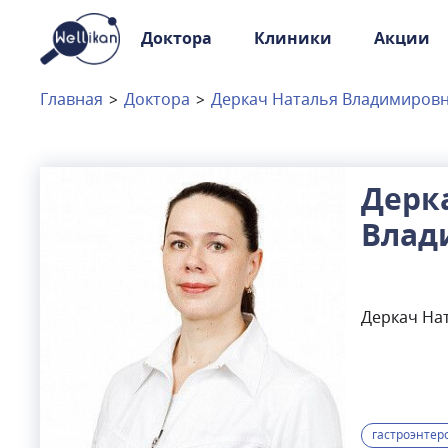
Доктора
Клиники
Акции
Доктора
Клиники
Главная
>
Доктора
>
Деркач Наталья Владимиров
Акции
Новости
Дерк
Влад
Москва
и
Московская область
Связаться с нами
Деркач Нат
гастроэнтер