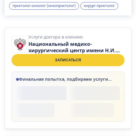
анальных трещин, остроконечных кондилом,
проктолог-онколог (онкопроктолог)
хирург-проктолог
эпителиального копчикового хода и др.,
пластике промежности. Автор публикаций на
тему лечения сочетанных и ворсинчатых
опухолей толстой кишки, острого геморроя.
Услуги доктора в клинике:
Национальный медико-
хирургический центр имени Н.И.
Пирогова
ЗАПИСАТЬСЯ
Финальная попытка, подбираем услуги...