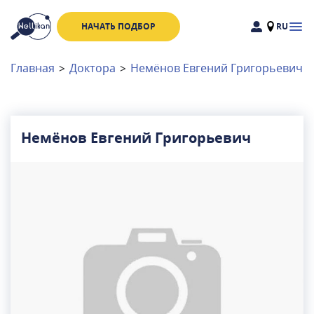
НАЧАТЬ ПОДБОР
RU
Доктора
Клиники
Главная
>
Доктора
>
Немёнов Евгений Григорьевич
Акции
Новости
Немёнов Евгений Григорьевич
Москва
и
Московская область
Связаться с нами