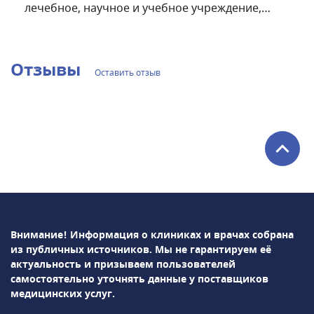
лечебное, научное и учебное учреждение,
оказывающее качественную медицинскую
помощь, основанную на применении
современных высокотехнологичных методов
Отзывы
Оставить отзыв
диагностики, лечения, реабилитации и
профилактики.Пироговский Центр
предоставляет своим пациентам уникальную
возможность решения большинства проблем
со здоровьем в одном учреждении, используя,
прежде всего, комплексный подход к лечению
заболеваний и отлаженное взаимодействие
высококвалифицированных специалистов
различных профилей.
Внимание! Информация о клиниках и врачах собрана
из публичных источников.
Мы не гарантируем её
актуальность и призываем пользователей
самостоятельно уточнять данные у поставщиков
медицинских услуг.