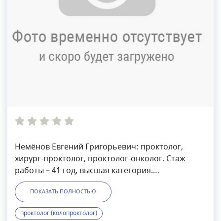
Немёнов Евгений Григорьевич: проктолог,
хирург-проктолог, проктолог-онколог. Стаж
работы – 41 год, высшая категория.
Специализируется в онкопроктологии, общей
ПОКАЗАТЬ ПОЛНОСТЬЮ
проктологии. Владеет всеми методами лечения
опухолей толстой кишки, свищей прямой кишки
проктолог (колопроктолог)
(в том числе ректовагинальных), геморроя,