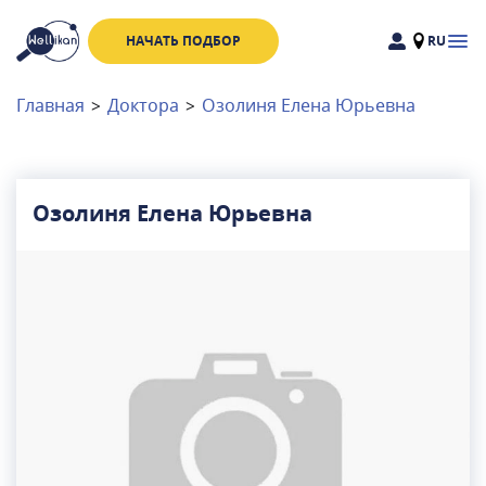
НАЧАТЬ ПОДБОР
RU
Доктора
Клиники
Главная
>
Доктора
>
Озолиня Елена Юрьевна
Акции
Новости
Озолиня Елена Юрьевна
Москва
и
Московская область
Связаться с нами