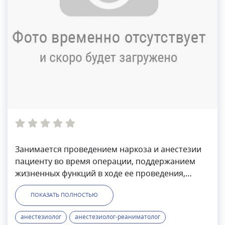
Занимается проведением наркоза и анестезии
пациенту во время операции, поддержанием
жизненных функций в ходе ее проведения,
выполняет послеоперационное обезболивание
ПОКАЗАТЬ ПОЛНОСТЬЮ
и наблюдение пациента. Озолиня Елена
Юрьевна выполняет подготовку к операции,
анестезиолог
анестезиолог-реаниматолог
вводит пациента в наркоз, при необходимости