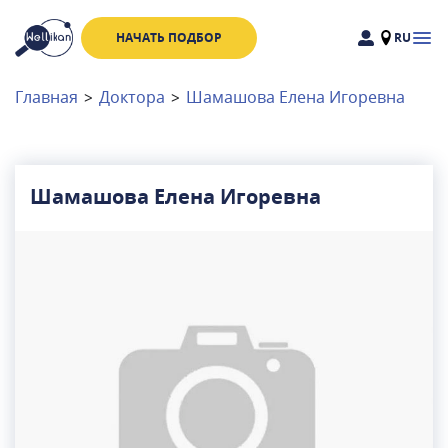
НАЧАТЬ ПОДБОР
RU
Доктора
Клиники
Главная
>
Доктора
>
Шамашова Елена Игоревна
Акции
Новости
Шамашова Елена Игоревна
Москва
и
Московская область
Связаться с нами