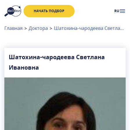
НАЧАТЬ ПОДБОР
RU
Доктора
Клиники
Главная
>
Доктора
>
Шатохина-чародеева Светлана Ивановна
Акции
Новости
Шатохина-чародеева Светлана
Ивановна
Москва
и
Московская область
Связаться с нами