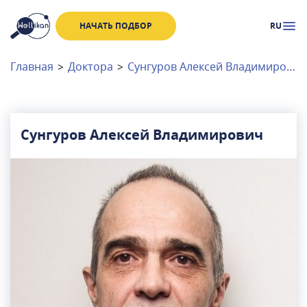
НАЧАТЬ ПОДБОР
RU
Доктора
Клиники
Главная
>
Доктора
>
Сунгуров Алексей Владимирович
Акции
Новости
Сунгуров Алексей Владимирович
Москва
и
Московская область
Связаться с нами