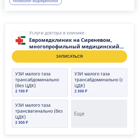
Проводит консультативный прием пациенток,
гинеколог-эндокринолог
планирующих рождение ребенка. Торопцова
Людмила Юрьевна выполняет УЗИ органов
малого таза на экспертном уровне. В области
практической деятельности доктора: Людмила
Услуги доктора в клинике:
Юрьевна занимается подбором контрацепции,
Евромедклиник на Сиреневом,
гормонотерапии, установкой и удалением ВМС.
многопрофильный медицинский
центр
ЗАПИСАТЬСЯ
УЗИ малого таза
УЗИ малого таза
трансабдоминально
трансабдоминально (с
(без ЦДК)
ЦДК)
2 100 ₽
2 300 ₽
УЗИ малого таза
трансвагинально (без
Еще
ЦДК)
2 300 ₽