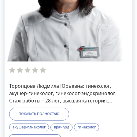
Торопцова Людмила Юрьевна: гинеколог,
акушер-гинеколог, гинеколог-эндокринолог.
Стаж работы – 28 лет, высшая категория,
кандидат мед. наук. Сертифицированный врач,
ПОКАЗАТЬ ПОЛНОСТЬЮ
специализирующийся на лечении заболеваний
женской половой системы и медицинском
акушер-гинеколог
врач узд
гинеколог
наблюдении за течением беременности.