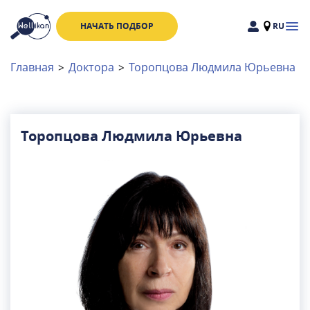
НАЧАТЬ ПОДБОР
RU
Доктора
Клиники
Главная
>
Доктора
>
Торопцова Людмила Юрьевна
Акции
Новости
Торопцова Людмила Юрьевна
Москва
и
Московская область
Связаться с нами