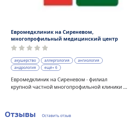
Евромедклиник на Сиреневом,
многопрофильный медицинский центр
акушерство
аллергология
ангиология
андрология
ещё+ 6
Евромедклиник на Сиреневом - филиал
крупной частной многопрофильной клиники в
Москве. Основные направления работы
клиники: проктология, общая хирургия,
урология, дерматология, офтальмология,
Отзывы
Оставить отзыв
гинекология, стоматология и др. Клиника
работает в круглосуточном режиме.В
Евромедклиник на Сиреневом проводится УЗИ,