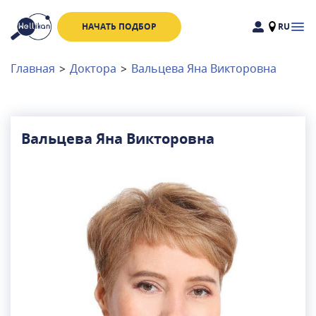
НАЧАТЬ ПОДБОР
RU
Доктора
Клиники
Главная
>
Доктора
>
Вальцева Яна Викторовна
Акции
Новости
Вальцева Яна Викторовна
Москва
и
Московская область
Связаться с нами