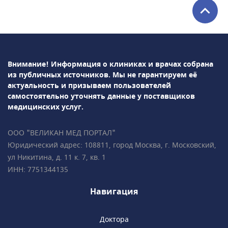
ведут прием опытные акушер-гинекологи,
оказывающие медицинские услуги по
подготовке и сопровождению беременности:
скрининговое УЗИ, биохимический скрининг,
цервикометрия и мн. др. Женская амбулатория
Внимание! Информация о клиниках и врачах собрана
удобно расположена в пешей доступности от
из публичных источников.
Мы не гарантируем её
станции метро "Медведково".
актуальность и призываем пользователей
самостоятельно уточнять данные у поставщиков
медицинских услуг.
ООО "ВЕЛИКАН МЕД ПОРТАЛ"
Юридический адрес: 108811, город Москва, г. Московский,
ул Никитина, д. 11 к. 7, кв. 1
ИНН: 7751344135
Навигация
Доктора