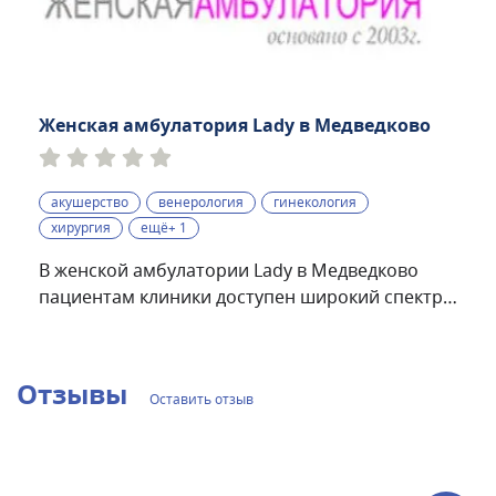
Женская амбулатория Lady в Медведково
акушерство
венерология
гинекология
хирургия
ещё+ 1
В женской амбулатории Lady в Медведково
пациентам клиники доступен широкий спектр
гинекологических услуг: от подбора
контрацептивов, кольпоскопии, постановки
ВМС до оперативных вмешательств. Среди
Отзывы
Оставить отзыв
методов диагностики: УЗИ, лабораторные
исследования. Врачи амбулатории постоянно
совершенствуют знания по вопросам женского
репродуктивного здоровья.Также в клинике