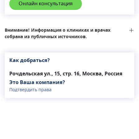
Онлайн консультация
коррекции фигуры. Клиника оснащена
аппаратами и лазерами премиального
сегмента, в ее штате – опытные врачи и
сертифицированные клинические тренеры. Для
Внимание! Информация о клиниках и врачах
каждого пациента подбирается индивидуальное
собрана из публичных источников.
эффективное решение даже самых серьезных
эстетических проблем. Медицинские услуги в
«Академия Premium Aesthetics» отличаются
Как добраться?
высоким уровнем сервиса и отвечают строгим
стандартам безопасности.
Рочдельская ул., 15, стр. 16, Москва, Россия
Это Ваша компания?
Подтвердить права