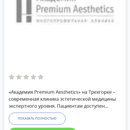
«Академия Premium Aesthetics» на Трехгорке –
современная клиника эстетической медицины
экспертного уровня. Пациентам доступен
широкий спектр услуг в аппаратной и
ПОКАЗАТЬ ПОЛНОСТЬЮ
инъекционной косметологии, дерматологии,
эстетической гинекологии, диагностике и