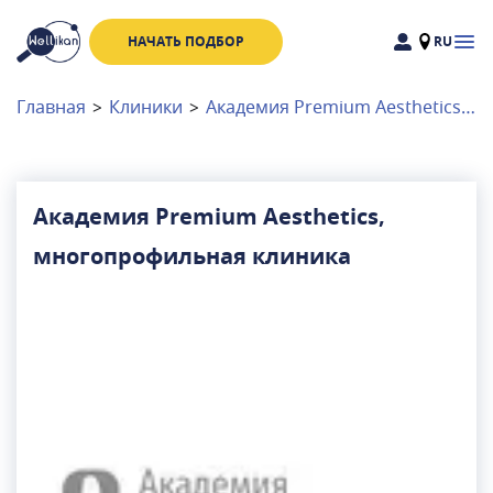
НАЧАТЬ ПОДБОР
RU
Доктора
Клиники
Главная
>
Клиники
>
Академия Premium Aesthetics, многопрофильная клиника
Акции
Новости
Академия Premium Aesthetics,
многопрофильная клиника
Москва
и
Московская область
Связаться с нами