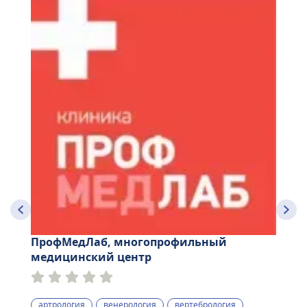
ПрофМедЛаб, многопрофильный
медицинский центр
артрология
венерология
вертебрология