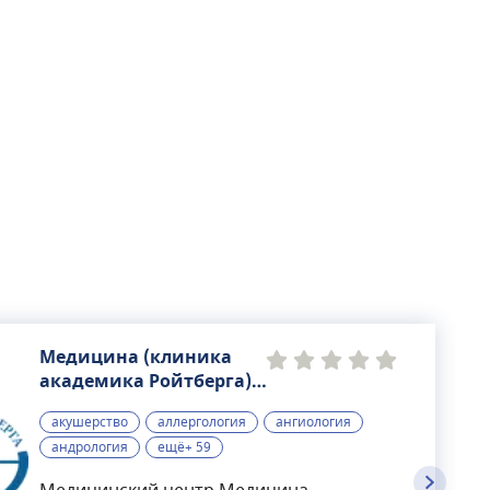
Медицина (клиника
академика Ройтберга),
многопрофильный
акушерство
аллергология
ангиология
медицинский центр
андрология
ещё+ 59