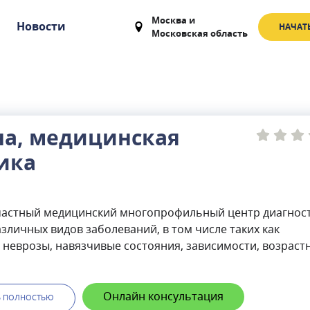
Москва
и
Новости
НАЧАТ
Московская область
на, медицинская
ика
частный медицинский многопрофильный центр диагност
зличных видов заболеваний, в том числе таких как
 неврозы, навязчивые состояния, зависимости, возраст
психики и пр. Расположен в Таганском районе города
пешей доступности от станции метро Волгоградский
В клинике работают высококвалифицированные
Онлайн консультация
Ь ПОЛНОСТЬЮ