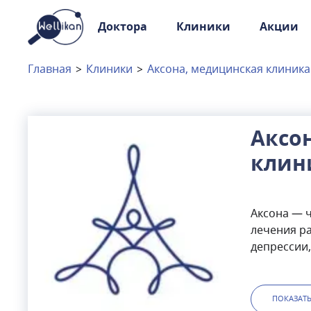
Доктора
Клиники
Акции
Доктора
Клиники
Главная
>
Клиники
>
Аксона, медицинская клиника
Акции
Новости
Аксо
клин
Москва
и
Московская область
Связаться с нами
Аксона — 
лечения ра
депрессии,
изменения 
Москва, в 
проспект.
ПОКАЗАТ