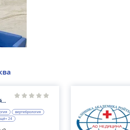
ква
й
тр
огия
вертебрология
щё+ 24