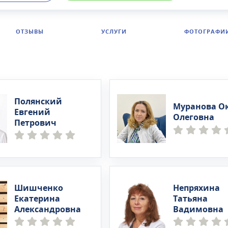
ы — терапевты, кардиологи, психиатры, неврологи,
евты и клинические психологи.Услуги оказываются как
о, так и в условиях стационара. Клиника работает
ОТЗЫВЫ
УСЛУГИ
ФОТОГРАФИ
чно и без выходных. Пациентам гарантируется анонимн
Полянский
Муранова О
Евгений
Олеговна
Петрович
Шишченко
Непряхина
Екатерина
Татьяна
Александровна
Вадимовна