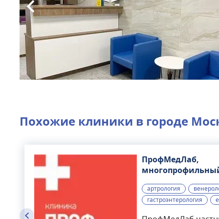
Похожие клиники в городе
Мос
ПрофМедЛаб,
многопрофильны
медицинский цен
артрология
венерол
гастроэнтерология
е