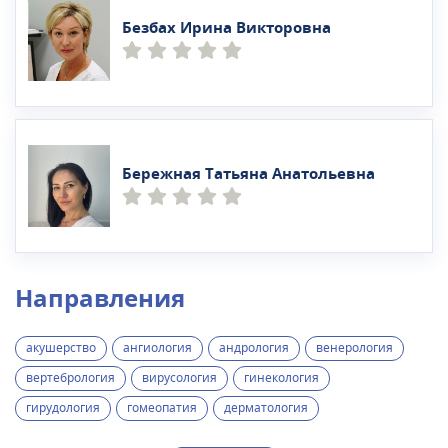
Безбах Ирина Викторовна
Бережная Татьяна Анатольевна
Направления
акушерство
ангиология
андрология
венерология
вертебрология
вирусология
гинекология
гирудология
гомеопатия
дерматология