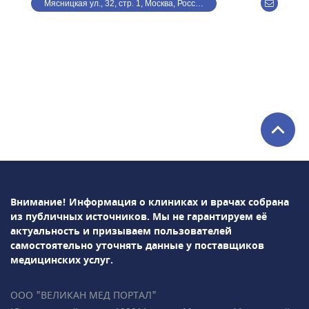
Мясницкая ул., 32, стр. 1, Москва, Россия
стандартам:• экспертные УЗИ скрининги I, II,
III триместров с использованием
программы Astraia• ранний пренатальный
скрининг (УЗИ + биохимический анализ
крови) — результат всего за 1 час• 3D- и 4D-
УЗИ-
исследования• Доплерометрия• Нейросонография
плода• НИПТ (генетический пренатальный
ДНК-тест)• раннее выявление врождённых
пороков развития у плода• Ведение
беременности (гинеколог, УЗ-диагностика,
анализы), в том числе
Внимание! Информация о клиниках и врачах собрана
многоплодной• Гинекология,
из публичных источников.
Мы не гарантируем её
гинекологическая
актуальность и призываем пользователей
эндокринология• Репродуктология• Лабораторная
самостоятельно уточнять данные у поставщиков
диагностикаПодробно всё объясним,
медицинских услуг.
ответим на все ваши вопросы!• Более 35 000
пациентов • Все врачи имеют
ООО "ВЕЛИКАН МЕД ПОРТАЛ"