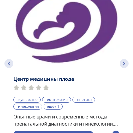
Центр медицины плода
акушерство
гематология
генетика
гинекология
ещё+ 1
Опытные врачи и современные методы
пренатальной диагностики и гинекологии,
проводимые по международным