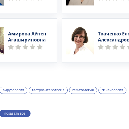
Амирова Айтен
Ткаченко Ел
Агашириновна
Александро
вирусология
гастроэнтерология
гематология
гинекология
показать все