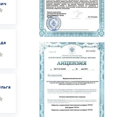
вич
ида
Ольга