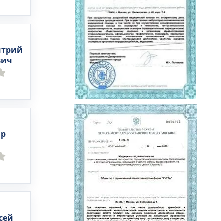
итрий
вич
ир
сей