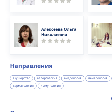
Алексеева Ольга
Николаевна
Направления
акушерство
аллергология
андрология
венерология
дерматология
иммунология