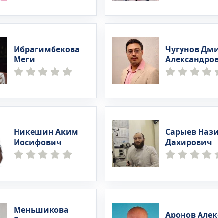
Ибрагимбекова
Чугунов Дм
Меги
Александро
Никешин Аким
Сарыев Наз
Иосифович
Дахирович
Меньшикова
Аронов Алек