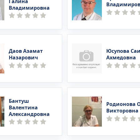
Галина
Владимиро
Владимировна
Даов Азамат
Юсупова Са
Назарович
Ахмедовна
Бантуш
Родионова 
Валентина
Викторовна
Александровна