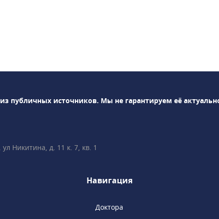
 ранний
нинг (УЗИ +
лиз крови) —
 час• 3D- и 4D-УЗИ-
лерометрия• Нейросонография
тический
тест)• раннее
ных пороков
 из публичных источников.
Мы не гарантируем её актуальн
Ведение беременности
ностика, анализы), в
дной• Гинекология,
л Никитина, д. 11 к. 7, кв. 1
епродуктология• Лабораторная
но всё объясним,
и вопросы!• Более 35
Навигация
е врачи имеют
тификаты Fetal
n (Фонд медицины
Доктора