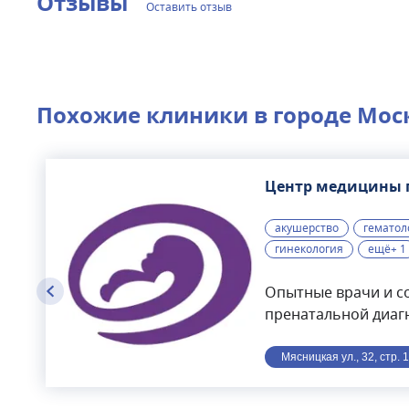
Отзывы
Оставить отзыв
Похожие клиники в городе
Мос
Центр медицины 
акушерство
гематол
гинекология
ещё+ 1
Опытные врачи и с
пренатальной диаг
гинекологии, пров
международным ст
Мясницкая ул., 32, стр. 
экспертные УЗИ скрин
триместров с испо