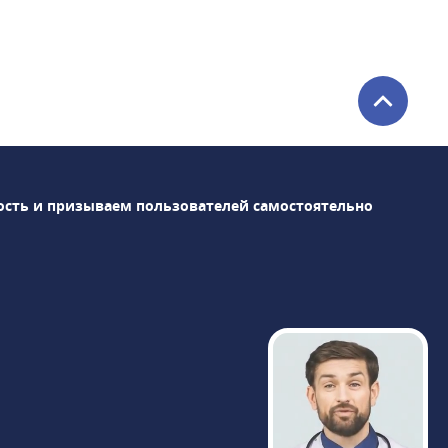
центра представляют: три клинических и
два диагностических отдела,
круглосуточная скорая помощь,
стоматология и онкологический центр.В
штате центра более 350 специалистов по
многочисленным направлениям.Среди
оснащения клиники: магнитно-
резонансный томограф Siemens
ость и призываем пользователей самостоятельно
Magnetom Skyra 3 Тл, компьютерные
томографы Siemens Definition 64 и
Revolution CT GE Healthcare,
высокоинтеллектуальная гамма-камера
BrightView Philips для проведения ОФЭКТ
и др. Результаты диагностики доступны
через час после исследования, пройти
МРТ можно круглосуточно в любой день
недели.«Медицина» сотрудничает с
РНИМУ им. Н.И. Пирогова, являясь