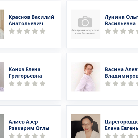
Краснов Василий
Лунина Оль
Анатольевич
Васильевна
Коноз Елена
Васина Але
Григорьевна
Владимиро
Алиев Азер
Царегородц
Рзакерим Оглы
Елена Евген