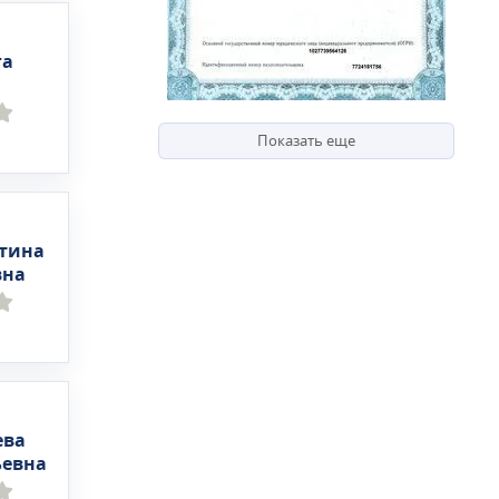
га
Показать еще
втина
вна
ева
ьевна