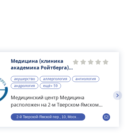
Медицина (клиника
академика Ройтберга),
многопрофильный
акушерство
аллергология
ангиология
медицинский центр
андрология
ещё+ 59
Медицинский центр Медицина
расположен на 2-м Тверском-Ямском
переулке в Москве. Раньше носил
2-й Тверской-Ямской пер., 10, Москва, Россия
название имени академика Ройтберга.
Находится в шаговой доступности от
станции метро Маяковская.Структуру