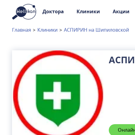
Доктора
Клиники
Акции
Доктора
Клиники
Главная
>
Клиники
>
АСПИРИН на Шипиловской
Акции
Новости
АСПИ
Москва
и
Московская область
Связаться с нами
Онлайн