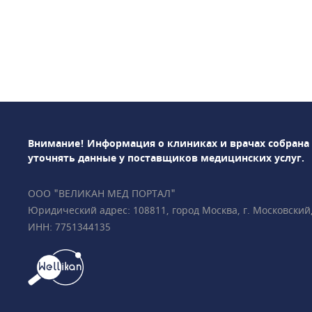
программы Astraia•
пренатальный скри
биохимический ана
результат всего за 1
исследования• Доп
плода• НИПТ (гене
пренатальный ДНК-
выявление врождён
Внимание! Информация о клиниках и врачах собрана
развития у плода• 
уточнять данные у поставщиков медицинских услуг.
(гинеколог, УЗ-диаг
том числе многопло
ООО "ВЕЛИКАН МЕД ПОРТАЛ"
гинекологическая
Юридический адрес: 108811, город Москва, г. Московский, у
эндокринология• Р
ИНН: 7751344135
диагностикаПодроб
ответим на все ваш
000 пациентов • Вс
международные сер
Medicine Foundatio