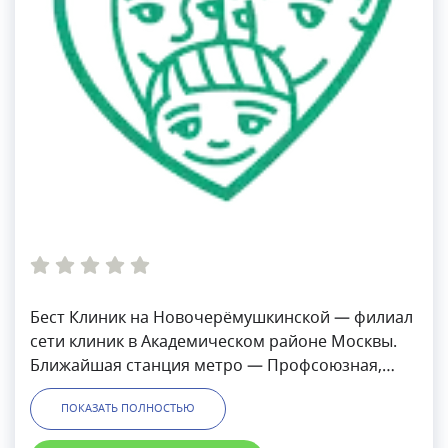
Бест Клиник на Новочерёмушкинской — филиал
сети клиник в Академическом районе Москвы.
Ближайшая станция метро — Профсоюзная,
также рядом есть остановки общественного
ПОКАЗАТЬ ПОЛНОСТЬЮ
транспорта. Клиника работает с понедельника
по воскресенье, принимает взрослых и детей.В