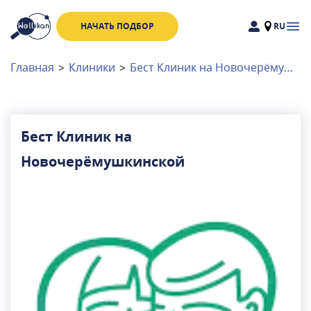
НАЧАТЬ ПОДБОР
RU
Доктора
Клиники
Главная
>
Клиники
>
Бест Клиник на Новочерёмушкинской
Акции
Новости
Бест Клиник на
Новочерёмушкинской
Москва
и
Московская область
Связаться с нами