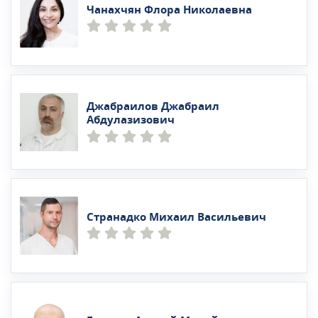
Чанахчян Флора Николаевна
Джабраилов Джабраил
Абдулазизович
Странадко Михаил Васильевич