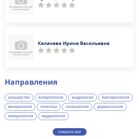
Калачева Ирина Васильевна
Направления
акушерство
аллергология
андрология
бактериология
венерология
генетика
гинекология
дерматология
иммунология
кардиология
показать все