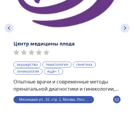
Центр медицины плода
акушерство
гематология
генетика
гинекология
ещё+ 1
Опытные врачи и современные методы
пренатальной диагностики и гинекологии,
проводимые по международным
Мясницкая ул., 32, стр. 1, Москва, Россия
стандартам:• экспертные УЗИ скрининги I, II,
III триместров с использованием
программы Astraia• ранний пренатальный
скрининг (УЗИ + биохимический анализ
крови) — результат всего за 1 час• 3D- и 4D-