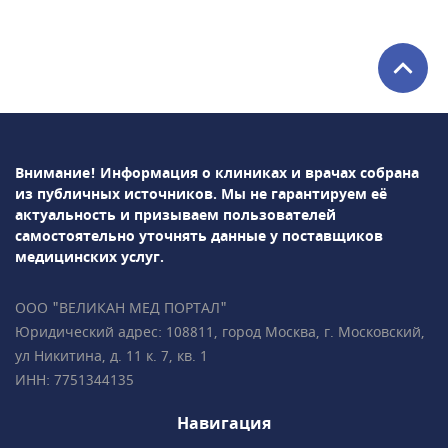
УЗИ-
исследования• Доплерометрия• Нейросонография
плода• НИПТ (генетический пренатальный
ДНК-тест)• раннее выявление врождённых
пороков развития у плода• Ведение
беременности (гинеколог, УЗ-диагностика,
анализы), в том числе
Внимание! Информация о клиниках и врачах собрана
многоплодной• Гинекология,
из публичных источников.
Мы не гарантируем её
гинекологическая
актуальность и призываем пользователей
эндокринология• Репродуктология• Лабораторная
самостоятельно уточнять данные у поставщиков
диагностикаПодробно всё объясним,
медицинских услуг.
ответим на все ваши вопросы!• Более 35 000
пациентов • Все врачи имеют
ООО "ВЕЛИКАН МЕД ПОРТАЛ"
международные сертификаты Fetal Medicine
Юридический адрес: 108811, город Москва, г. Московский,
Foundation (Фонд медицины плода) • Всего в
ул Никитина, д. 11 к. 7, кв. 1
2 минутах ходьбы от метро «Чистые пруды»,
ИНН: 7751344135
«Сретенский бульвар», «Тургеневская».
Навигация