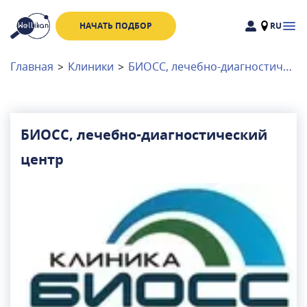
НАЧАТЬ ПОДБОР
RU
Доктора
Клиники
Главная
>
Клиники
>
БИОСС, лечебно-диагностический центр
Акции
Новости
БИОСС, лечебно-диагностический
центр
Москва
и
Московская область
Связаться с нами