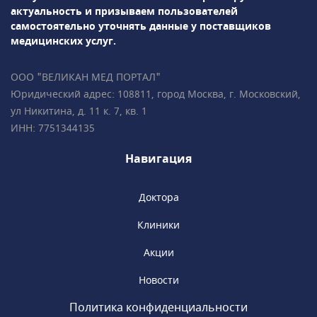
многоплодной• Гинекология,
актуальность и призываем пользователей
гинекологическая
самостоятельно уточнять данные у поставщиков
эндокринология• Репродуктология• Лабораторная
медицинских услуг.
диагностикаПодробно всё объясним,
ответим на все ваши вопросы!• Более 35 000
ООО "ВЕЛИКАН МЕД ПОРТАЛ"
пациентов • Все врачи имеют
Юридический адрес: 108811, город Москва, г. Московский,
международные сертификаты Fetal Medicine
ул Никитина, д. 11 к. 7, кв. 1
Foundation (Фонд медицины плода) • Всего в
ИНН: 7751344135
2 минутах ходьбы от метро «Чистые пруды»,
«Сретенский бульвар», «Тургеневская».
Навигация
Доктора
Клиники
Акции
Новости
Политика конфиденциальности