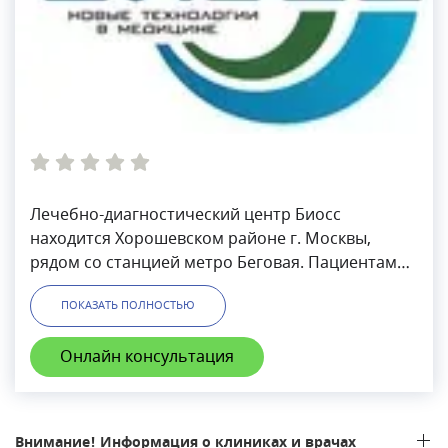
Лечебно-диагностический центр Биосс
находится Хорошевском районе г. Москвы,
рядом со станцией метро Беговая. Пациентам
центра доступен широкий выбор медицинских
ПОКАЗАТЬ ПОЛНОСТЬЮ
услуг, включая сложные хирургические
операции. Возможна оплата лечения в
Онлайн консультация
рассрочку.Лечебно-диагностический центр
Биосс является совместным проектом с
российским производителем медицинского
оборудования БИОСС. Также центр
Внимание! Информация о клиниках и врачах