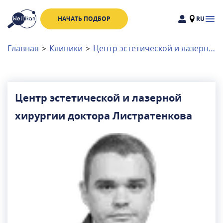
НАЧАТЬ ПОДБОР
RU
Доктора
Клиники
Главная
>
Клиники
>
Центр эстетической и лазерной хирургии доктора Листратенкова
Акции
Новости
Центр эстетической и лазерной
хирургии доктора Листратенкова
Москва
и
Московская область
Связаться с нами