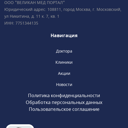
ООО "ВЕЛИКАН МЕД ПОРТАЛ"
систем, элайнеров, съемных и несъемных
Юридический адрес: 108811, город Москва, г. Московский,
ортодонтических аппаратов.Все
ул Никитина, д. 11 к. 7, кв. 1
специалисты клиники обладают
ИНН: 7751344135
многолетним опытом успешной работы
и современным взглядом на медицину.
Навигация
Доктора
Клиники
Акции
Новости
Политика конфиденциальности
Обработка персональных данных
Пользовательское соглашение