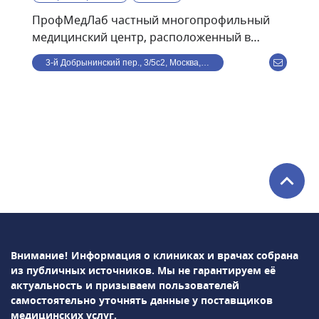
ПрофМедЛаб частный многопрофильный
медицинский центр, расположенный в
центре Москвы, в 8 минутах ходьбы от ст. м.
3-й Добрынинский пер., 3/5с2, Москва, Россия
Улица 1905 года. В клинике ведут прием по
направлениям: терапия, кардиология,
гастроэнтерология, травматология,
дерматология, офтальмология, гинекология,
маммология, проктология, психиатрия,
урология, хирургия, неврология,
косметология, стоматология,
эндокринология и др. Среди используемых в
клинике методов диагностики: УЗИ, рентген,
лабораторная диагностика и т.д.В
ПрофМедЛаб можно пройти профосмотр и
Внимание! Информация о клиниках и врачах собрана
оформить медицинскую книжку.
из публичных источников.
Мы не гарантируем её
актуальность и призываем пользователей
самостоятельно уточнять данные у поставщиков
медицинских услуг.