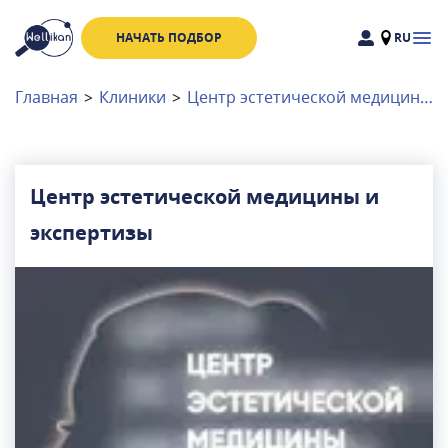
НАЧАТЬ ПОДБОР
RU
Доктора
Клиники
Главная
>
Клиники
>
Центр эстетической медицины и экспертизы
Акции
Новости
Центр эстетической медицины и
экспертизы
Москва
и
Московская область
Связаться с нами