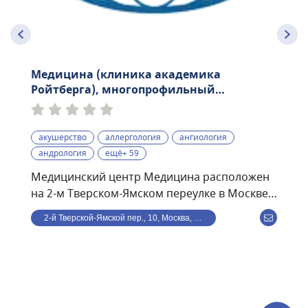
Медицина (клиника академика
Ройтберга), многопрофильный
медицинский центр
акушерство
аллергология
ангиология
андрология
ещё+ 59
Медицинский центр Медицина расположен
на 2-м Тверском-Ямском переулке в Москве.
Раньше носил название имени академика
2-й Тверской-Ямской пер., 10, Москва, Россия
Ройтберга. Находится в шаговой
доступности от станции метро
Маяковская.Структуру центра представляют:
три клинических и два диагностических
отдела, круглосуточная скорая помощь,