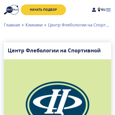
НАЧАТЬ ПОДБОР
RU
Доктора
Клиники
Главная
>
Клиники
>
Центр Флебологии на Спортивной
Акции
Новости
Центр Флебологии на Спортивной
Москва
и
Московская область
Связаться с нами