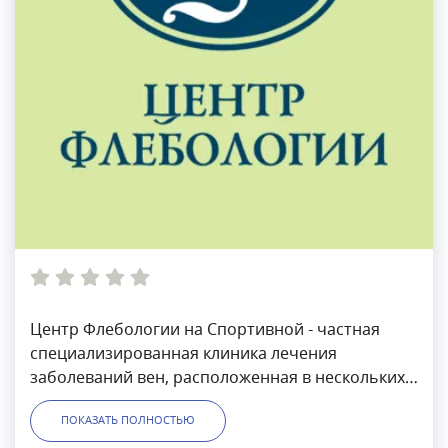
Центр Флебологии на Спортивной - частная
специализированная клиника лечения
заболеваний вен, расположенная в нескольких
минутах от м. Спортивная в Москве (район
ПОКАЗАТЬ ПОЛНОСТЬЮ
Хамовники). Клиника работает каждый день.В