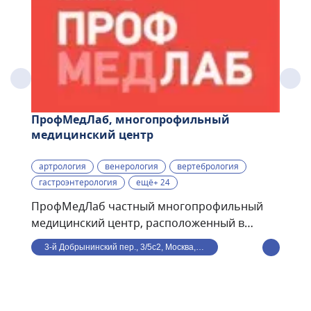
ПрофМедЛаб, многопрофильный
медицинский центр
артрология
венерология
вертебрология
гастроэнтерология
ещё+ 24
ПрофМедЛаб частный многопрофильный
медицинский центр, расположенный в
центре Москвы, в 8 минутах ходьбы от ст. м.
3-й Добрынинский пер., 3/5с2, Москва, Россия
Улица 1905 года. В клинике ведут прием по
направлениям: терапия, кардиология,
гастроэнтерология, травматология,
дерматология, офтальмология, гинекология,