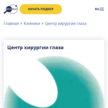
НАЧАТЬ ПОДБОР
RU
Доктора
Клиники
Главная
>
Клиники
>
Центр хирургии глаза
Акции
Новости
Центр хирургии глаза
Москва
и
Московская область
Связаться с нами