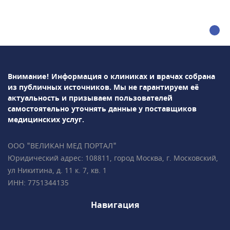
маммология, проктология, психиатрия,
урология, хирургия, неврология,
косметология, стоматология,
эндокринология и др. Среди используемых в
клинике методов диагностики: УЗИ, рентген,
лабораторная диагностика и т.д.В
Внимание! Информация о клиниках и врачах собрана
ПрофМедЛаб можно пройти профосмотр и
из публичных источников.
Мы не гарантируем её
оформить медицинскую книжку.
актуальность и призываем пользователей
самостоятельно уточнять данные у поставщиков
медицинских услуг.
ООО "ВЕЛИКАН МЕД ПОРТАЛ"
Юридический адрес: 108811, город Москва, г. Московский,
ул Никитина, д. 11 к. 7, кв. 1
ИНН: 7751344135
Навигация