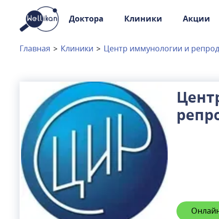
Доктора
Клиники
Акции
Доктора
Клиники
Главная
>
Клиники
>
Центр иммунологии и репро
Акции
Новости
Цент
репр
Москва
и
Московская область
Связаться с нами
Онлайн