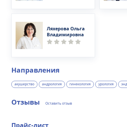
Ляхерова Ольга
Владимировна
Направления
акушерство
андрология
гинекология
урология
эн
Отзывы
Оставить отзыв
Прайс-лист