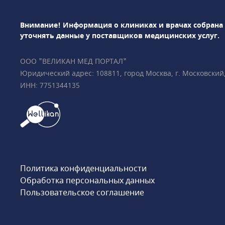
пренатальный ДНК-
выявление врождён
Внимание! Информация о клиниках и врачах собрана
развития у плода• 
уточнять данные у поставщиков медицинских услуг.
(гинеколог, УЗ-диаг
том числе многопло
ООО "ВЕЛИКАН МЕД ПОРТАЛ"
гинекологическая
Юридический адрес: 108811, город Москва, г. Московский, у
эндокринология• Р
ИНН: 7751344135
диагностикаПодроб
ответим на все ваш
000 пациентов • Вс
международные сер
Medicine Foundatio
плода) • Всего в 2 
метро «Чистые пруд
Политика конфиденциальности
бульвар», «Тургенев
Обработка персональных данных
Пользовательское соглашение