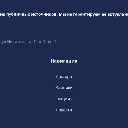
тест)• раннее
ных пороков
 из публичных источников.
Мы не гарантируем её актуальн
Ведение беременности
ностика, анализы), в
дной• Гинекология,
л Никитина, д. 11 к. 7, кв. 1
епродуктология• Лабораторная
но всё объясним,
и вопросы!• Более 35
Навигация
е врачи имеют
тификаты Fetal
n (Фонд медицины
Доктора
минутах ходьбы от
Клиники
ы», «Сретенский
ская».
Акции
Новости