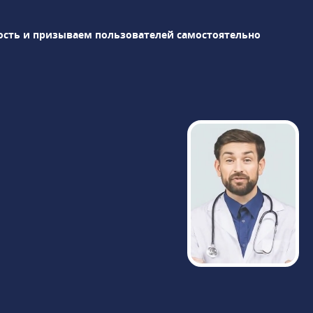
оснащения клиники: магнитно-
резонансный томограф Siemens
ость и призываем пользователей самостоятельно
Magnetom Skyra 3 Тл, компьютерные
томографы Siemens Definition 64 и
Revolution CT GE Healthcare,
высокоинтеллектуальная гамма-камера
BrightView Philips для проведения ОФЭКТ
и др. Результаты диагностики доступны
через час после исследования, пройти
МРТ можно круглосуточно в любой день
недели.«Медицина» сотрудничает с
РНИМУ им. Н.И. Пирогова, являясь
клинической базой кафедры терапии и
семейной медицины. Доступны
консультации у академиков, членов РАН,
профессоров и ведущих специалистов.