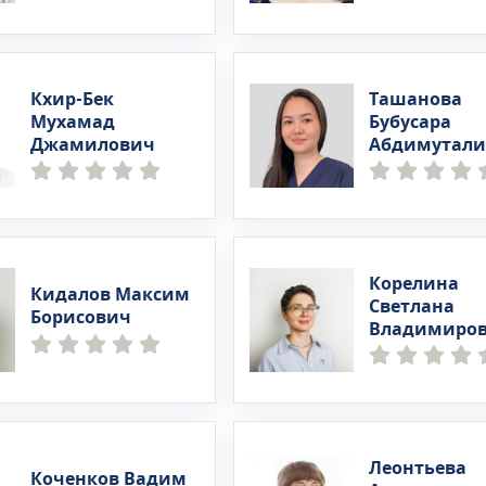
Кхир-Бек
Ташанова
Мухамад
Бубусара
Джамилович
Абдимутали
Корелина
Кидалов Максим
Светлана
Борисович
Владимиро
Леонтьева
Коченков Вадим