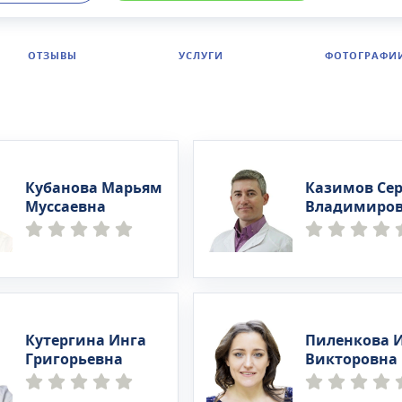
ать УЗИ, ЭКГ, рентген и сдать анализы. Проводятся онл
ии специалистов, возможен выезд врача на дом.
ОТЗЫВЫ
УСЛУГИ
ФОТОГРАФИ
Кубанова Марьям
Казимов Се
Муссаевна
Владимиро
Кутергина Инга
Пиленкова 
Григорьевна
Викторовна