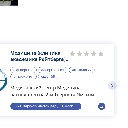
Медицина (клиника
академика Ройтберга),
многопрофильный
акушерство
аллергология
ангиология
медицинский центр
андрология
ещё+ 59
Медицинский центр Медицина
расположен на 2-м Тверском-Ямском
переулке в Москве. Раньше носил
2-й Тверской-Ямской пер., 10, Москва, Россия
название имени академика Ройтберга.
Находится в шаговой доступности от
станции метро Маяковская.Структуру