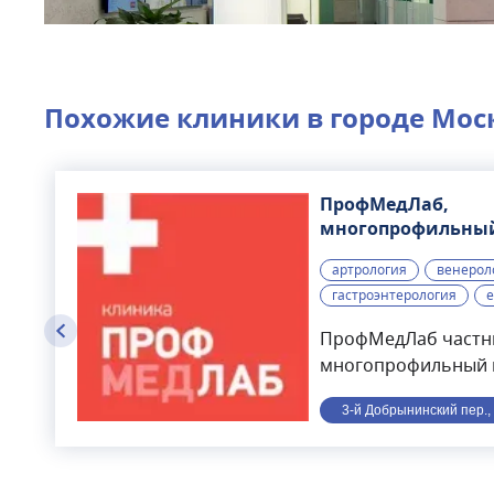
Похожие клиники в городе
Мос
ПрофМедЛаб,
многопрофильны
медицинский цен
артрология
венерол
гастроэнтерология
е
ПрофМедЛаб част
многопрофильный 
расположенный в це
3-й Добрынинский пер., 
минутах ходьбы от с
года. В клинике вед
направлениям: тера