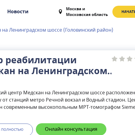
Москва
и
Новости
НАЧАТ
Московская область
 на Ленинградском шоссе (Головинский район)
р реабилитации
кан на Ленинградском
е (Головинский район)
ий центр Медскан на Ленинградском шоссе расположе
 от станций метро Речной вокзал и Водный стадион. Це
н современным высокопольным МРТ-томографом Siem
Essenza 1,5 Тл. и КТ-томографом Siemens Somatom
e. Здесь принимают опытные врачи кардиологи, терапев
 эндокринологи, гинекологи и др. В медицинском центр
Онлайн консультация
Ь ПОЛНОСТЬЮ