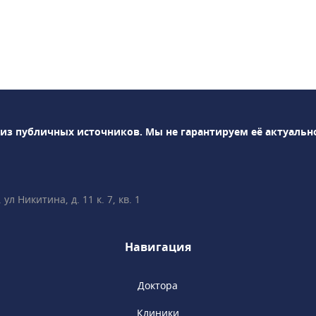
 травматология,
альмология,
логия, проктология,
я, хирургия,
ология,
кринология и
емых в клинике
и: УЗИ, рентген,
 из публичных источников.
Мы не гарантируем её актуальн
остика и т.д.В
 пройти профосмотр
нскую книжку.
л Никитина, д. 11 к. 7, кв. 1
Навигация
Доктора
Клиники