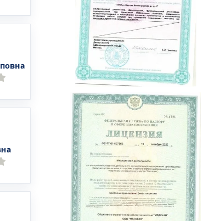
повна
вна