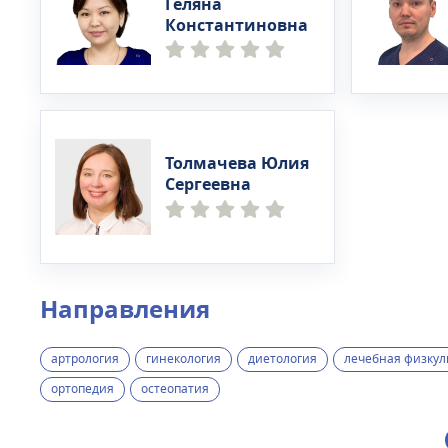
Геляна
Константиновна
Толмачева Юлия
Сергеевна
Направления
артрология
гинекология
диетология
лечебная физкул
ортопедия
остеопатия