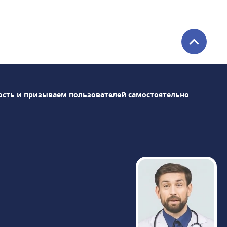
центра представляют: три клинических и
два диагностических отдела,
круглосуточная скорая помощь,
стоматология и онкологический центр.В
штате центра более 350 специалистов по
многочисленным направлениям.Среди
оснащения клиники: магнитно-
резонансный томограф Siemens
ость и призываем пользователей самостоятельно
Magnetom Skyra 3 Тл, компьютерные
томографы Siemens Definition 64 и
Revolution CT GE Healthcare,
высокоинтеллектуальная гамма-камера
BrightView Philips для проведения ОФЭКТ
и др. Результаты диагностики доступны
через час после исследования, пройти
МРТ можно круглосуточно в любой день
недели.«Медицина» сотрудничает с
РНИМУ им. Н.И. Пирогова, являясь
клинической базой кафедры терапии и