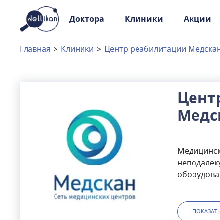
Доктора
Клиники
Акции
Доктора
Клиники
Главная
>
Клиники
>
Центр реабилитации Медскан
Акции
Новости
Цент
Медс
Москва
и
Московская область
шосс
Связаться с нами
Медицинск
неподалеку
оборудова
Magnetom 
Perspectiv
неврологи,
ПОКАЗАТ