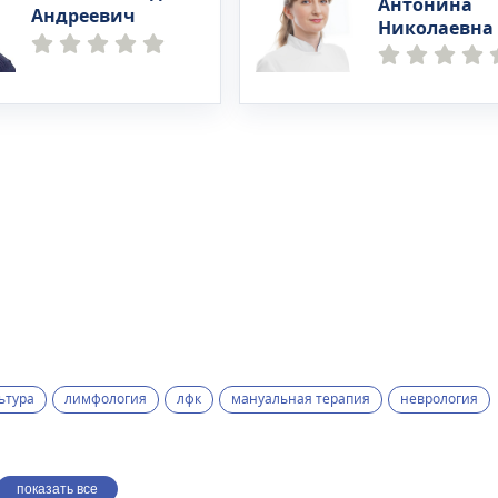
Антонина
Андреевич
Николаевна
ьтура
лимфология
лфк
мануальная терапия
неврология
показать все