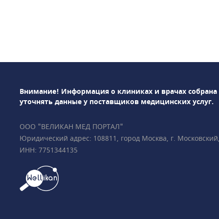
гастроэнтерология,
дерматология, офт
гинекология, маммо
психиатрия, урологи
неврология, космет
стоматология, эндо
др. Среди использу
методов диагностик
Внимание! Информация о клиниках и врачах собрана
лабораторная диагн
уточнять данные у поставщиков медицинских услуг.
ПрофМедЛаб можно
и оформить медици
ООО "ВЕЛИКАН МЕД ПОРТАЛ"
Юридический адрес: 108811, город Москва, г. Московский, у
ИНН: 7751344135