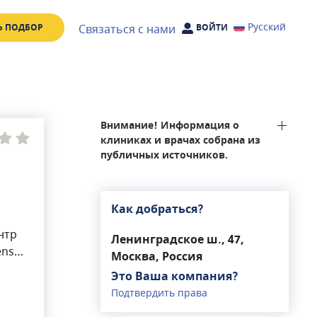
Русский
Связаться с нами
Ь ПОДБОР
ВОЙТИ
Внимание! Информация о
клиниках и врачах собрана из
публичных источников.
Как добраться?
н
нтр
Ленинградское ш., 47,
ens
Москва, Россия
Это Ваша компания?
ты,
Подтвердить права
е