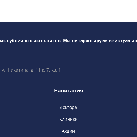
 час• 3D- и 4D-УЗИ-
лерометрия• Нейросонография
тический
тест)• раннее
ных пороков
 из публичных источников.
Мы не гарантируем её актуальн
Ведение беременности
ностика, анализы), в
дной• Гинекология,
л Никитина, д. 11 к. 7, кв. 1
епродуктология• Лабораторная
но всё объясним,
и вопросы!• Более 35
Навигация
е врачи имеют
тификаты Fetal
n (Фонд медицины
Доктора
минутах ходьбы от
Клиники
ы», «Сретенский
ская».
Акции