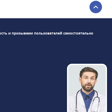
стоматология и онкологический центр.В
штате центра более 350 специалистов по
многочисленным направлениям.Среди
оснащения клиники: магнитно-
резонансный томограф Siemens
ость и призываем пользователей самостоятельно
Magnetom Skyra 3 Тл, компьютерные
томографы Siemens Definition 64 и
Revolution CT GE Healthcare,
высокоинтеллектуальная гамма-камера
BrightView Philips для проведения ОФЭКТ
и др. Результаты диагностики доступны
через час после исследования, пройти
МРТ можно круглосуточно в любой день
недели.«Медицина» сотрудничает с
РНИМУ им. Н.И. Пирогова, являясь
клинической базой кафедры терапии и
семейной медицины. Доступны
консультации у академиков, членов РАН,