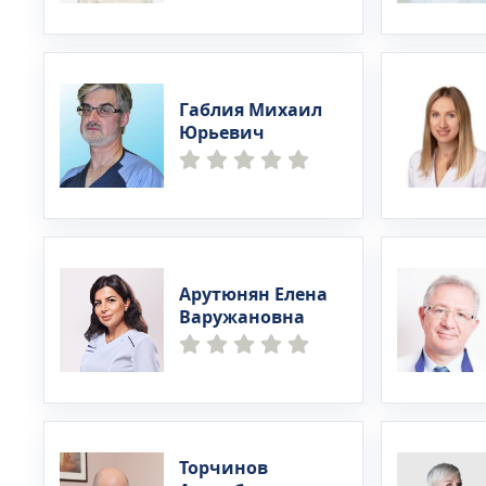
Габлия Михаил
Юрьевич
Арутюнян Елена
Варужановна
Торчинов