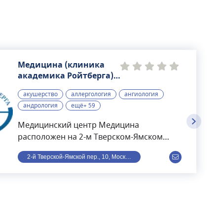
Медицина (клиника
академика Ройтберга),
многопрофильный
акушерство
аллергология
ангиология
медицинский центр
андрология
ещё+ 59
Медицинский центр Медицина
расположен на 2-м Тверском-Ямском
переулке в Москве. Раньше носил
2-й Тверской-Ямской пер., 10, Москва, Россия
название имени академика Ройтберга.
Находится в шаговой доступности от
станции метро Маяковская.Структуру
центра представляют: три клинических и
два диагностических отдела,
круглосуточная скорая помощь,