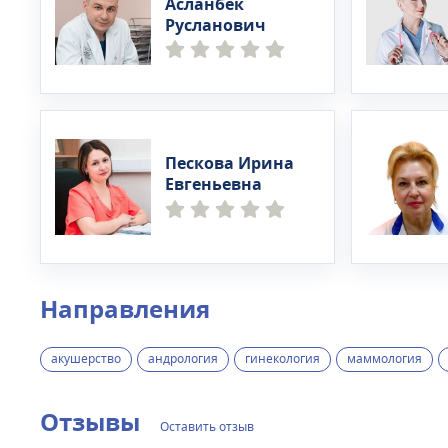
Асланбек
Русланович
Пескова Ирина
Евгеньевна
Направления
акушерство
андрология
гинекология
маммология
Отзывы
Оставить отзыв