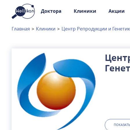
Доктора
Клиники
Акции
Доктора
Клиники
Главная
>
Клиники
>
Центр Репродукции и Генети
Акции
Новости
Цент
Гене
Москва
и
Московская область
Баум
Связаться с нами
ПОКАЗАТ