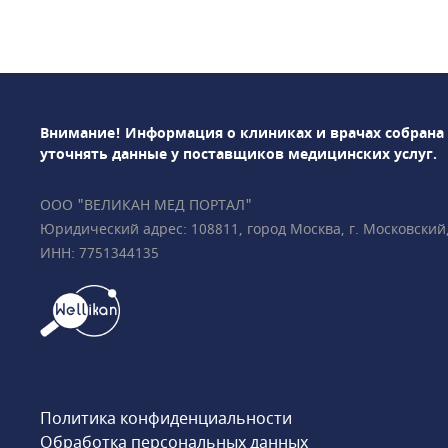
результат всего за 1
исследования• Доп
плода• НИПТ (гене
пренатальный ДНК-
выявление врождён
Внимание! Информация о клиниках и врачах собрана
развития у плода• 
уточнять данные у поставщиков медицинских услуг.
(гинеколог, УЗ-диаг
том числе многопло
ООО "ВЕЛИКАН МЕД ПОРТАЛ"
гинекологическая
Юридический адрес: 108811, город Москва, г. Московский, у
эндокринология• Р
ИНН: 7751344135
диагностикаПодроб
ответим на все ваш
000 пациентов • Вс
международные сер
Medicine Foundatio
плода) • Всего в 2 
метро «Чистые пруд
Политика конфиденциальности
бульвар», «Тургенев
Обработка персональных данных