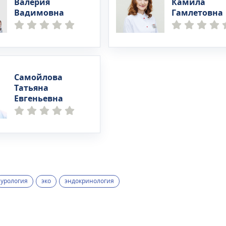
Валерия
Камила
Вадимовна
Гамлетовна
Самойлова
Татьяна
Евгеньевна
урология
эко
эндокринология