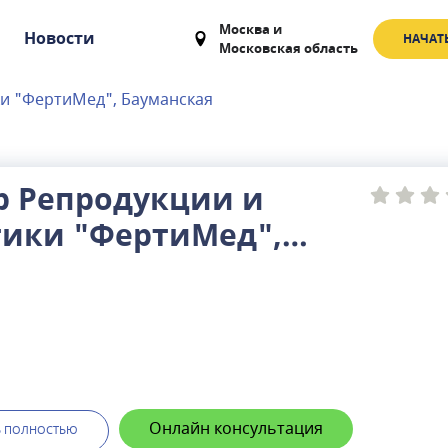
Москва
и
Новости
НАЧАТ
Московская область
ки "ФертиМед", Бауманская
р Репродукции и
тики "ФертиМед",
анская
Онлайн консультация
Ь ПОЛНОСТЬЮ