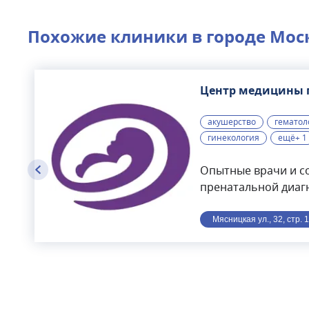
Похожие клиники в городе
Мос
Центр медицины 
акушерство
гематол
гинекология
ещё+ 1
Опытные врачи и с
пренатальной диаг
гинекологии, пров
международным ст
Мясницкая ул., 32, стр. 
экспертные УЗИ скрин
триместров с испо
программы Astraia•
пренатальный скри
биохимический ана