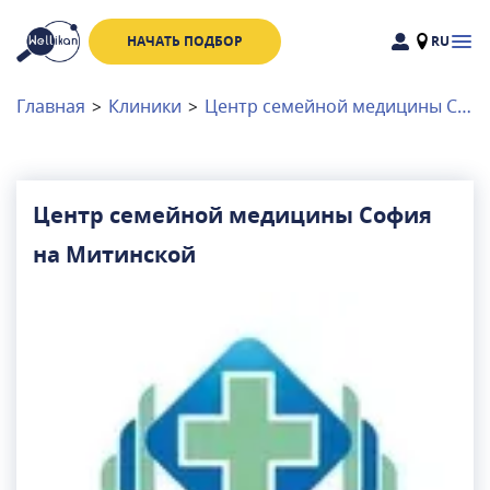
НАЧАТЬ ПОДБОР
RU
Доктора
Клиники
Главная
>
Клиники
>
Центр семейной медицины София на Митинской
Акции
Новости
Центр семейной медицины София
на Митинской
Москва
и
Московская область
Связаться с нами