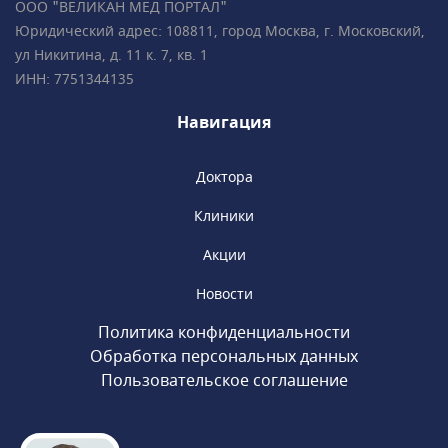
ООО "ВЕЛИКАН МЕД ПОРТАЛ"
круглосуточно в любой день
Юридический адрес: 108811, город Москва, г. Московский,
недели.«Медицина» сотрудничает с РНИМУ
ул Никитина, д. 11 к. 7, кв. 1
им. Н.И. Пирогова, являясь клинической
ИНН: 7751344135
базой кафедры терапии и семейной
медицины. Доступны консультации у
Навигация
академиков, членов РАН, профессоров и
ведущих специалистов.
Доктора
Клиники
Акции
Новости
Политика конфиденциальности
Обработка персональных данных
Пользовательское соглашение