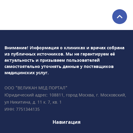
маммология, проктология, психиатрия,
урология, хирургия, неврология,
косметология, стоматология,
эндокринология и др. Среди используемых в
клинике методов диагностики: УЗИ, рентген,
лабораторная диагностика и т.д.В
ПрофМедЛаб можно пройти профосмотр и
Внимание! Информация о клиниках и врачах собрана
оформить медицинскую книжку.
из публичных источников.
Мы не гарантируем её
актуальность и призываем пользователей
самостоятельно уточнять данные у поставщиков
медицинских услуг.
ООО "ВЕЛИКАН МЕД ПОРТАЛ"
Юридический адрес: 108811, город Москва, г. Московский,
ул Никитина, д. 11 к. 7, кв. 1
ИНН: 7751344135
Навигация