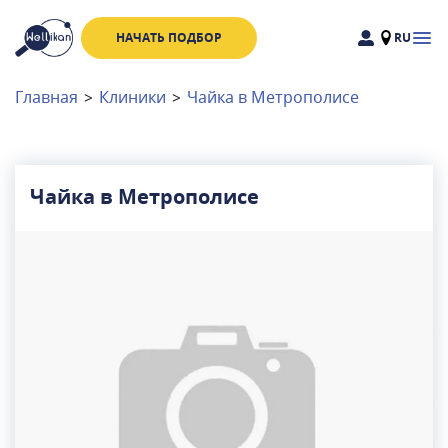
НАЧАТЬ ПОДБОР
RU
Доктора
Клиники
Главная
>
Клиники
>
Чайка в Метрополисе
Акции
Новости
Чайка в Метрополисе
Москва
и
Московская область
Связаться с нами