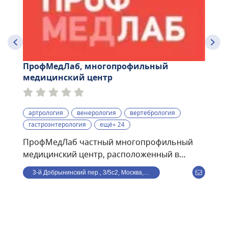
ПрофМедЛаб, многопрофильный
медицинский центр
артрология
венерология
вертебрология
гастроэнтерология
ещё+ 24
ПрофМедЛаб частный многопрофильный
медицинский центр, расположенный в
центре Москвы, в 8 минутах ходьбы от ст. м.
3-й Добрынинский пер., 3/5с2, Москва, Россия
Улица 1905 года. В клинике ведут прием по
направлениям: терапия, кардиология,
гастроэнтерология, травматология,
дерматология, офтальмология, гинекология,