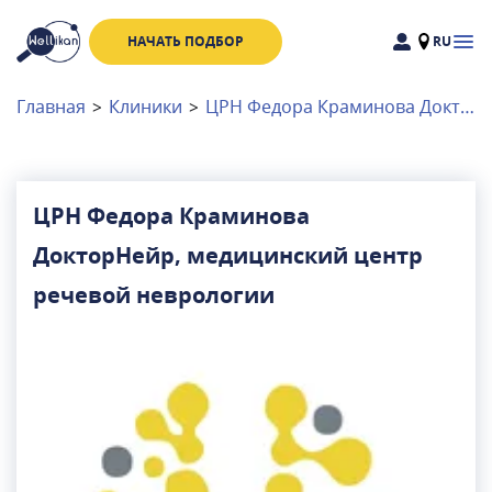
НАЧАТЬ ПОДБОР
RU
Доктора
Клиники
Главная
>
Клиники
>
ЦРН Федора Краминова ДокторНейр, медицинский центр речевой неврологии
Акции
Новости
ЦРН Федора Краминова
ДокторНейр, медицинский центр
Москва
и
Московская область
речевой неврологии
Связаться с нами