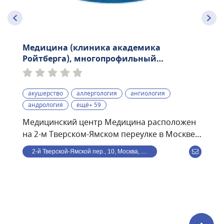
Медицина (клиника академика
Ройтберга), многопрофильный
медицинский центр
акушерство
аллергология
ангиология
андрология
ещё+ 59
Медицинский центр Медицина расположен
на 2-м Тверском-Ямском переулке в Москве.
Раньше носил название имени академика
2-й Тверской-Ямской пер., 10, Москва, Россия
Ройтберга. Находится в шаговой
доступности от станции метро
Маяковская.Структуру центра представляют:
три клинических и два диагностических
отдела, круглосуточная скорая помощь,
стоматология и онкологический центр.В