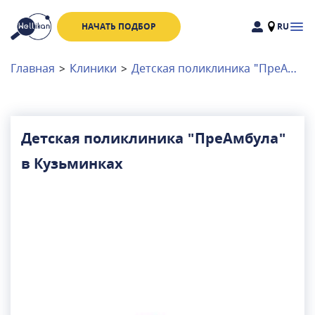
НАЧАТЬ ПОДБОР
RU
Доктора
Клиники
Главная
>
Клиники
>
Детская поликлиника "ПреАмбула" в Кузьминках
Акции
Новости
Детская поликлиника "ПреАмбула"
в Кузьминках
Москва
и
Московская область
Связаться с нами