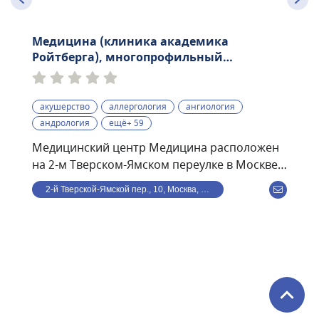
Медицина (клиника академика
Ройтберга), многопрофильный
медицинский центр
акушерство
аллергология
ангиология
андрология
ещё+ 59
Медицинский центр Медицина расположен
на 2-м Тверском-Ямском переулке в Москве.
Раньше носил название имени академика
2-й Тверской-Ямской пер., 10, Москва, Россия
Ройтберга. Находится в шаговой
доступности от станции метро
Маяковская.Структуру центра представляют:
три клинических и два диагностических
отдела, круглосуточная скорая помощь,
стоматология и онкологический центр.В
штате центра более 350 специалистов по
многочисленным направлениям.Среди