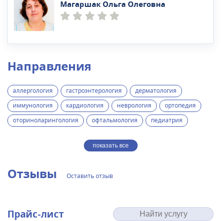
Магаршак Ольга Олеговна
Направления
аллергология
гастроэнтерология
дерматология
иммунология
кардиология
неврология
ортопедия
оториноларингология
офтальмология
педиатрия
показать все
Отзывы
Оставить отзыв
Прайс-лист