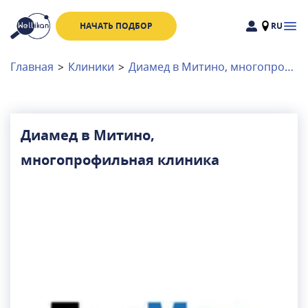
НАЧАТЬ ПОДБОР
RU
Доктора
Клиники
Главная
>
Клиники
>
Диамед в Митино, многопрофильная клиника
Акции
Новости
Диамед в Митино,
многопрофильная клиника
Москва
и
Московская область
Связаться с нами