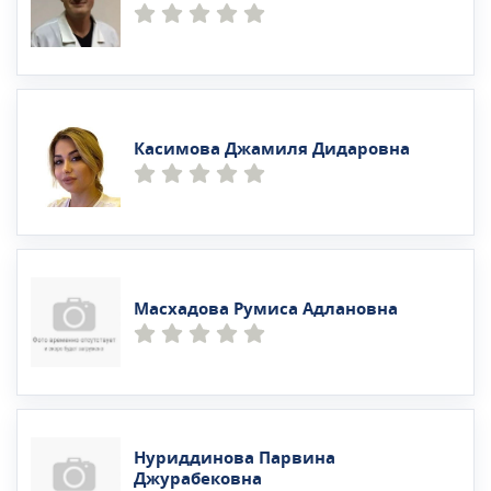
Касимова Джамиля Дидаровна
Масхадова Румиса Адлановна
Нуриддинова Парвина
Джурабековна