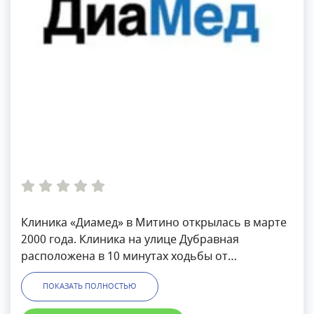
Клиника «Диамед» в Митино открылась в марте
2000 года. Клиника на улице Дубравная
расположена в 10 минутах ходьбы от
ст. м.«Митино» и в транспортной доступности от
ПОКАЗАТЬ ПОЛНОСТЬЮ
станций «Пятницкое шоссе», «Тушинская»,
«Планерная». Медицинский центр отличается