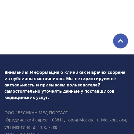
программы Astraia• ранний пренатальный
скрининг (УЗИ + биохимический анализ
крови) — результат всего за 1 час• 3D- и 4D-
УЗИ-
исследования• Доплерометрия• Нейросонография
плода• НИПТ (генетический пренатальный
ДНК-тест)• раннее выявление врождённых
пороков развития у плода• Ведение
беременности (гинеколог, УЗ-диагностика,
анализы), в том числе
Внимание! Информация о клиниках и врачах собрана
многоплодной• Гинекология,
из публичных источников.
Мы не гарантируем её
гинекологическая
актуальность и призываем пользователей
эндокринология• Репродуктология• Лабораторная
самостоятельно уточнять данные у поставщиков
диагностикаПодробно всё объясним,
медицинских услуг.
ответим на все ваши вопросы!• Более 35 000
пациентов • Все врачи имеют
ООО "ВЕЛИКАН МЕД ПОРТАЛ"
международные сертификаты Fetal Medicine
Юридический адрес: 108811, город Москва, г. Московский,
Foundation (Фонд медицины плода) • Всего в
ул Никитина, д. 11 к. 7, кв. 1
2 минутах ходьбы от метро «Чистые пруды»,