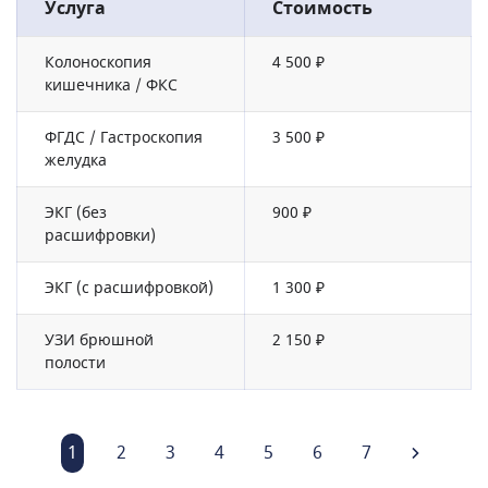
Услуга
Стоимость
Колоноскопия
4 500 ₽
кишечника / ФКС
ФГДС / Гастроскопия
3 500 ₽
желудка
ЭКГ (без
900 ₽
расшифровки)
ЭКГ (с расшифровкой)
1 300 ₽
УЗИ брюшной
2 150 ₽
полости
1
2
3
4
5
6
7