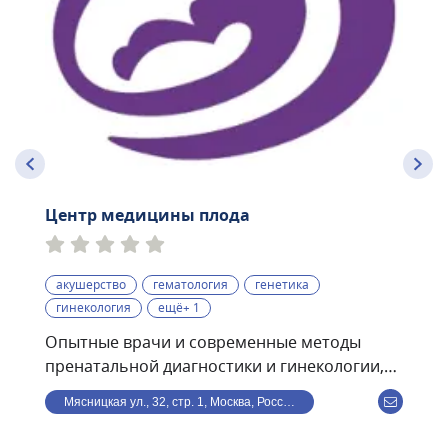
Центр медицины плода
акушерство
гематология
генетика
гинекология
ещё+ 1
Опытные врачи и современные методы
пренатальной диагностики и гинекологии,
проводимые по международным
Мясницкая ул., 32, стр. 1, Москва, Россия
стандартам:• экспертные УЗИ скрининги I, II,
III триместров с использованием