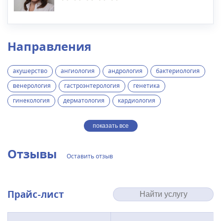
Направления
акушерство
ангиология
андрология
бактериология
венерология
гастроэнтерология
генетика
гинекология
дерматология
кардиология
показать все
Отзывы
Оставить отзыв
Прайс-лист