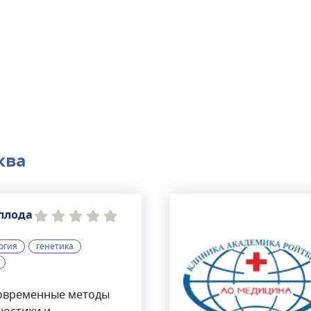
ква
плода
огия
генетика
овременные методы