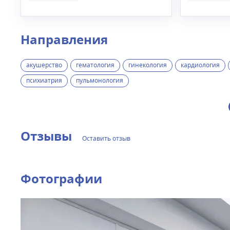
Направления
акушерство
гематология
гинекология
кардиология
психиатрия
пульмонология
Отзывы
Оставить отзыв
Фотографии