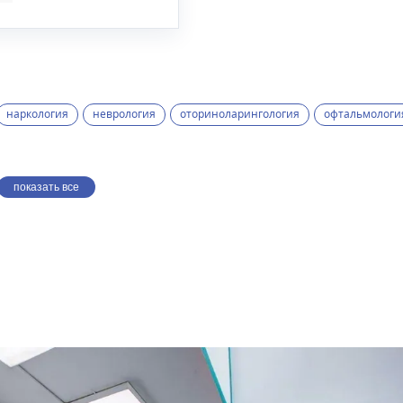
наркология
неврология
оториноларингология
офтальмологи
показать все