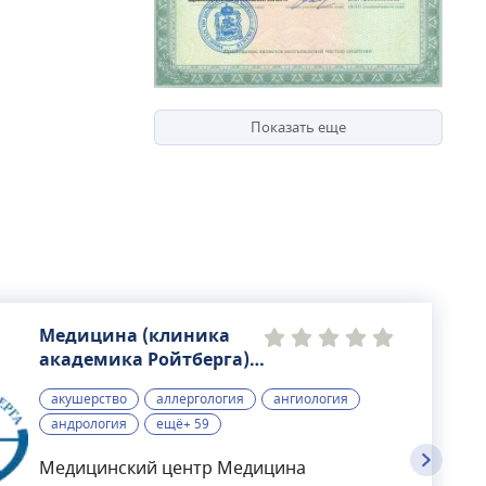
Показать еще
Медицина (клиника
академика Ройтберга),
многопрофильный
акушерство
аллергология
ангиология
медицинский центр
андрология
ещё+ 59
Медицинский центр Медицина