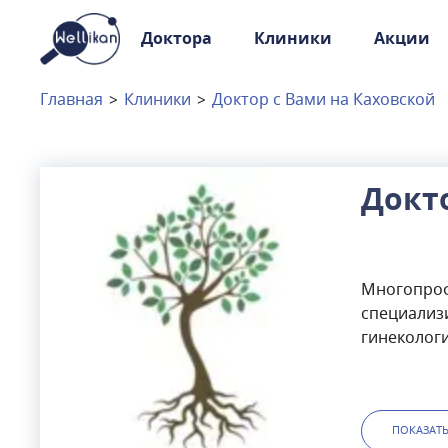
Доктора
Клиники
Акции
Доктора
Клиники
Главная
>
Клиники
>
Доктор с Вами на Каховской
Акции
Новости
Докт
Москва
и
Московская область
Многопроф
Связаться с нами
специализ
гинекологи
возможнос
которых сп
санаторно-
медкомисси
ПОКАЗАТ