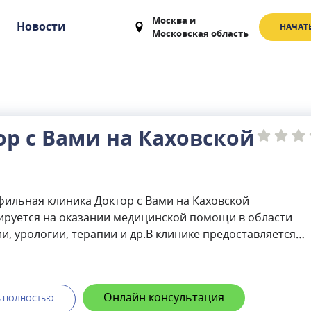
Москва
и
Новости
НАЧАТ
Московская область
ор с Вами на Каховской
ильная клиника Доктор с Вами на Каховской
ируется на оказании медицинской помощи в области
и, урологии, терапии и др.В клинике предоставляется
ть оформить необходимые медицинские справки, в чис
равка на оружие, больничный лист, медицинский осмот
курортная карта, медицинская книжка, водительская
Онлайн консультация
я, справка для поступления на работу, учебу, справка в
Ь ПОЛНОСТЬЮ