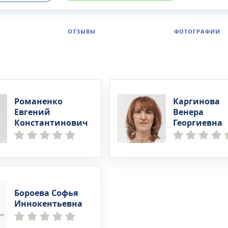
др.Среди методов диагностики, доступных пациентам кл
ами на Каховской: УЗИ, ЭКГ, флюорография, ЭЭГ и др.
ОТЗЫВЫ
ФОТОГРАФИИ
Романенко
Каргинова
Евгений
Венера
Константинович
Георгиевна
Бороева Софья
Иннокентьевна