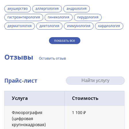
акушерство
аллергология
андрология
гастроэнтерология
гинекология
гирудология
дерматология
диетология
иммунология
кардиология
показать все
Отзывы
Оставить отзыв
Прайс-лист
Услуга
Стоимость
Флюорография
1 100 ₽
(цифровая
крупнокадровая)