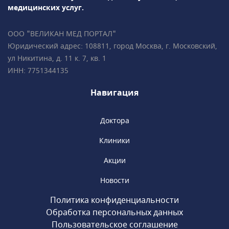
диагностикаПодробно всё объясним,
медицинских услуг.
ответим на все ваши вопросы!• Более 35 000
пациентов • Все врачи имеют
ООО "ВЕЛИКАН МЕД ПОРТАЛ"
международные сертификаты Fetal Medicine
Юридический адрес: 108811, город Москва, г. Московский,
Foundation (Фонд медицины плода) • Всего в
ул Никитина, д. 11 к. 7, кв. 1
2 минутах ходьбы от метро «Чистые пруды»,
ИНН: 7751344135
«Сретенский бульвар», «Тургеневская».
Навигация
Доктора
Клиники
Акции
Новости
Политика конфиденциальности
Обработка персональных данных
Пользовательское соглашение