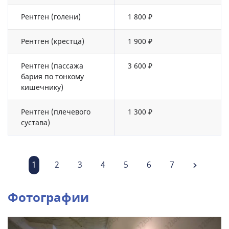
Рентген (голени)
1 800 ₽
Рентген (крестца)
1 900 ₽
Рентген (пассажа
3 600 ₽
бария по тонкому
кишечнику)
Рентген (плечевого
1 300 ₽
сустава)
1
2
3
4
5
6
7
Фотографии