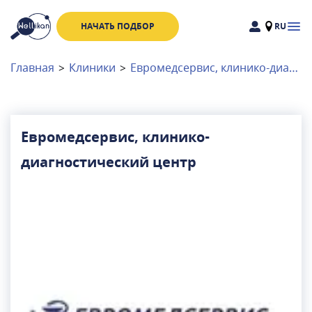
НАЧАТЬ ПОДБОР
RU
Доктора
Клиники
Главная
>
Клиники
>
Евромедсервис, клинико-диагностический центр
Акции
Новости
Евромедсервис, клинико-
диагностический центр
Москва
и
Московская область
Связаться с нами