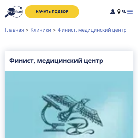
НАЧАТЬ ПОДБОР
RU
Доктора
Клиники
Главная
>
Клиники
>
Финист, медицинский центр
Акции
Новости
Финист, медицинский центр
Москва
и
Московская область
Связаться с нами