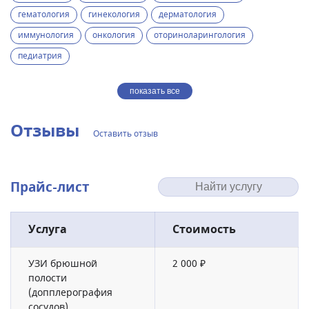
гематология
гинекология
дерматология
иммунология
онкология
оториноларингология
педиатрия
показать все
Отзывы
Оставить отзыв
Прайс-лист
Услуга
Стоимость
УЗИ брюшной
2 000 ₽
полости
(допплерография
сосудов)