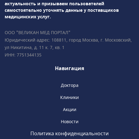
гинекологическая
актуальность и призываем пользователей
эндокринология• Репродуктология• Лабораторная
самостоятельно уточнять данные у поставщиков
диагностикаПодробно всё объясним,
медицинских услуг.
ответим на все ваши вопросы!• Более 35 000
пациентов • Все врачи имеют
ООО "ВЕЛИКАН МЕД ПОРТАЛ"
международные сертификаты Fetal Medicine
Юридический адрес: 108811, город Москва, г. Московский,
Foundation (Фонд медицины плода) • Всего в
ул Никитина, д. 11 к. 7, кв. 1
2 минутах ходьбы от метро «Чистые пруды»,
ИНН: 7751344135
«Сретенский бульвар», «Тургеневская».
Навигация
Доктора
Клиники
Акции
Новости
Политика конфиденциальности