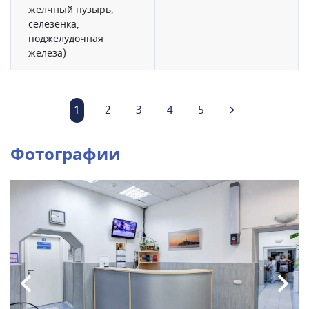
желчный пузырь,
селезенка,
поджелудочная
железа)
1
2
3
4
5
Фотографии