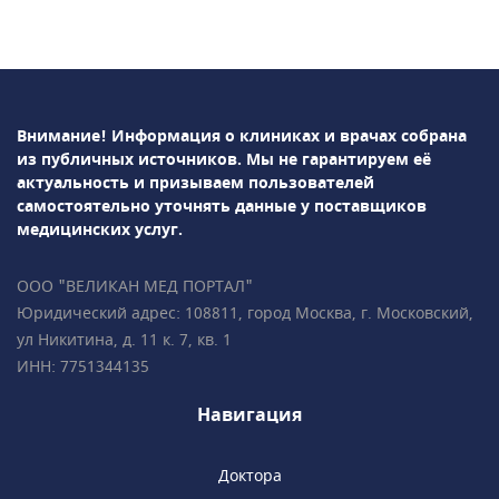
лабораторная диагностика и т.д.В
ПрофМедЛаб можно пройти профосмотр и
оформить медицинскую книжку.
Внимание! Информация о клиниках и врачах собрана
из публичных источников.
Мы не гарантируем её
актуальность и призываем пользователей
самостоятельно уточнять данные у поставщиков
медицинских услуг.
ООО "ВЕЛИКАН МЕД ПОРТАЛ"
Юридический адрес: 108811, город Москва, г. Московский,
ул Никитина, д. 11 к. 7, кв. 1
ИНН: 7751344135
Навигация
Доктора