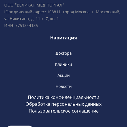
пациентов • Все врачи имеют
ООО "ВЕЛИКАН МЕД ПОРТАЛ"
международные сертификаты Fetal Medicine
Юридический адрес: 108811, город Москва, г. Московский,
Foundation (Фонд медицины плода) • Всего в
ул Никитина, д. 11 к. 7, кв. 1
2 минутах ходьбы от метро «Чистые пруды»,
ИНН: 7751344135
«Сретенский бульвар», «Тургеневская».
Навигация
Доктора
Клиники
Акции
Новости
Политика конфиденциальности
Обработка персональных данных
Пользовательское соглашение