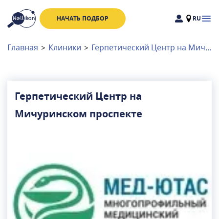
НАЧАТЬ ПОДБОР
RU
Доктора
Клиники
Главная
>
Клиники
>
Герпетический Центр на Мичуринском проспекте
Акции
Новости
Герпетический Центр на
Мичуринском проспекте
Москва
и
Московская область
Связаться с нами