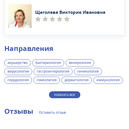
Щеголева Виктория Ивановна
Направления
акушерство
бактериология
венерология
вирусология
гастроэнтерология
гинекология
гирудология
гомеопатия
дерматология
иммунология
показать все
Отзывы
Оставить отзыв