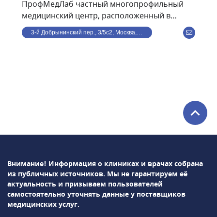
ПрофМедЛаб частный многопрофильный
медицинский центр, расположенный в
центре Москвы, в 8 минутах ходьбы от ст. м.
3-й Добрынинский пер., 3/5с2, Москва, Россия
Улица 1905 года. В клинике ведут прием по
направлениям: терапия, кардиология,
гастроэнтерология, травматология,
дерматология, офтальмология, гинекология,
маммология, проктология, психиатрия,
урология, хирургия, неврология,
косметология, стоматология,
эндокринология и др. Среди используемых в
клинике методов диагностики: УЗИ, рентген,
лабораторная диагностика и т.д.В
ПрофМедЛаб можно пройти профосмотр и
Внимание! Информация о клиниках и врачах собрана
оформить медицинскую книжку.
из публичных источников.
Мы не гарантируем её
актуальность и призываем пользователей
самостоятельно уточнять данные у поставщиков
медицинских услуг.