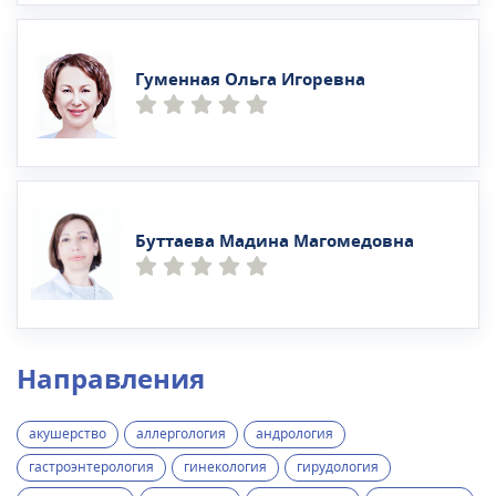
Гуменная Ольга Игоревна
Буттаева Мадина Магомедовна
Направления
акушерство
аллергология
андрология
гастроэнтерология
гинекология
гирудология