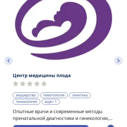
Центр медицины плода
акушерство
гематология
генетика
гинекология
ещё+ 1
Опытные врачи и современные методы
пренатальной диагностики и гинекологии,
проводимые по международным