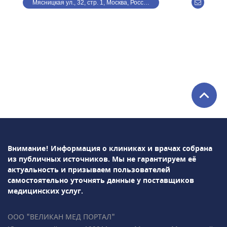
Мясницкая ул., 32, стр. 1, Москва, Россия
стандартам:• экспертные УЗИ скрининги I, II,
III триместров с использованием
программы Astraia• ранний пренатальный
скрининг (УЗИ + биохимический анализ
крови) — результат всего за 1 час• 3D- и 4D-
УЗИ-
исследования• Доплерометрия• Нейросонография
плода• НИПТ (генетический пренатальный
ДНК-тест)• раннее выявление врождённых
пороков развития у плода• Ведение
беременности (гинеколог, УЗ-диагностика,
анализы), в том числе
Внимание! Информация о клиниках и врачах собрана
многоплодной• Гинекология,
из публичных источников.
Мы не гарантируем её
гинекологическая
актуальность и призываем пользователей
эндокринология• Репродуктология• Лабораторная
самостоятельно уточнять данные у поставщиков
диагностикаПодробно всё объясним,
медицинских услуг.
ответим на все ваши вопросы!• Более 35 000
пациентов • Все врачи имеют
ООО "ВЕЛИКАН МЕД ПОРТАЛ"