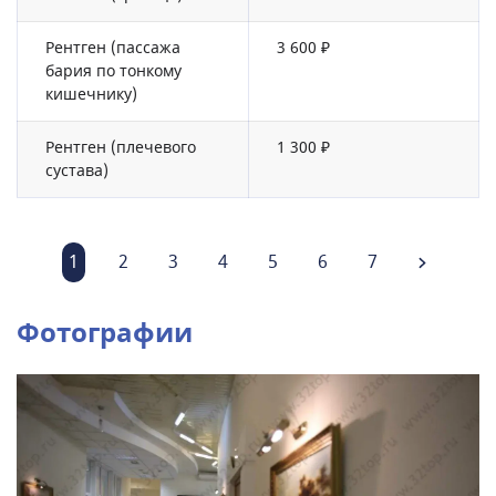
Рентген (пассажа
3 600 ₽
бария по тонкому
кишечнику)
Рентген (плечевого
1 300 ₽
сустава)
1
2
3
4
5
6
7
Фотографии