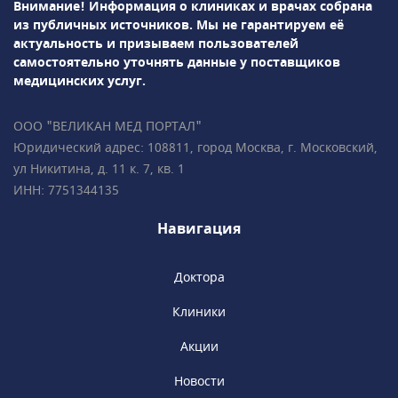
Внимание! Информация о клиниках и врачах собрана
многоплодной• Гинекология,
из публичных источников.
Мы не гарантируем её
гинекологическая
актуальность и призываем пользователей
эндокринология• Репродуктология• Лабораторная
самостоятельно уточнять данные у поставщиков
диагностикаПодробно всё объясним,
медицинских услуг.
ответим на все ваши вопросы!• Более 35 000
пациентов • Все врачи имеют
ООО "ВЕЛИКАН МЕД ПОРТАЛ"
международные сертификаты Fetal Medicine
Юридический адрес: 108811, город Москва, г. Московский,
Foundation (Фонд медицины плода) • Всего в
ул Никитина, д. 11 к. 7, кв. 1
2 минутах ходьбы от метро «Чистые пруды»,
ИНН: 7751344135
«Сретенский бульвар», «Тургеневская».
Навигация
Доктора
Клиники
Акции
Новости