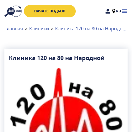
НАЧАТЬ ПОДБОР
RU
Доктора
Клиники
Главная
>
Клиники
>
Клиника 120 на 80 на Народной
Акции
Новости
Клиника 120 на 80 на Народной
Москва
и
Московская область
Связаться с нами