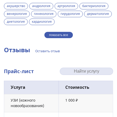
акушерство
андрология
артрология
бактериология
венерология
гинекология
гирудология
дерматология
диетология
кардиология
показать все
Отзывы
Оставить отзыв
Прайс-лист
Услуга
Стоимость
УЗИ (кожного
1 000 ₽
новообразования)