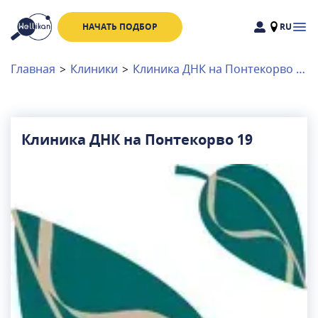
НАЧАТЬ ПОДБОР
RU
Доктора
Клиники
Главная
>
Клиники
>
Клиника ДНК на Понтекорво 19
Акции
Новости
Клиника ДНК на Понтекорво 19
Москва
и
Московская область
Связаться с нами