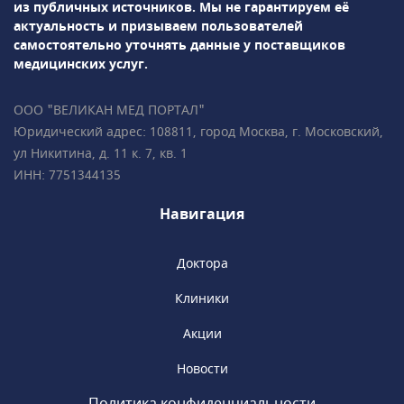
многоплодной• Гинекология,
из публичных источников.
Мы не гарантируем её
гинекологическая
актуальность и призываем пользователей
эндокринология• Репродуктология• Лабораторная
самостоятельно уточнять данные у поставщиков
диагностикаПодробно всё объясним,
медицинских услуг.
ответим на все ваши вопросы!• Более 35 000
пациентов • Все врачи имеют
ООО "ВЕЛИКАН МЕД ПОРТАЛ"
международные сертификаты Fetal Medicine
Юридический адрес: 108811, город Москва, г. Московский,
Foundation (Фонд медицины плода) • Всего в
ул Никитина, д. 11 к. 7, кв. 1
2 минутах ходьбы от метро «Чистые пруды»,
ИНН: 7751344135
«Сретенский бульвар», «Тургеневская».
Навигация
Доктора
Клиники
Акции
Новости