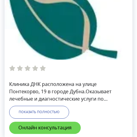
Клиника ДНК расположена на улице
Понтекорво, 19 в городе Дубна.Оказывает
лечебные и диагностические услуги по
направлениям: гастроэнтерология, гинекология,
ПОКАЗАТЬ ПОЛНОСТЬЮ
кардиология, неврология, дерматология,
терапия, урология, отоларингология,
Онлайн консультация
психология и др.Проводят лабораторную,
ультразвуковую, функциональную, МРТ и КТ