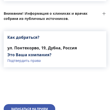
диагностику. Занимаются оформлением справок
и медицинской документации.Врача и
Внимание! Информация о клиниках и врачах
медицинский персонал можно вызвать на дом.
собрана из публичных источников.
Как добраться?
ул. Понтекорво, 19, Дубна, Россия
Это Ваша компания?
Подтвердить права
ЗАПИСАТЬСЯ НА ПРИЕМ