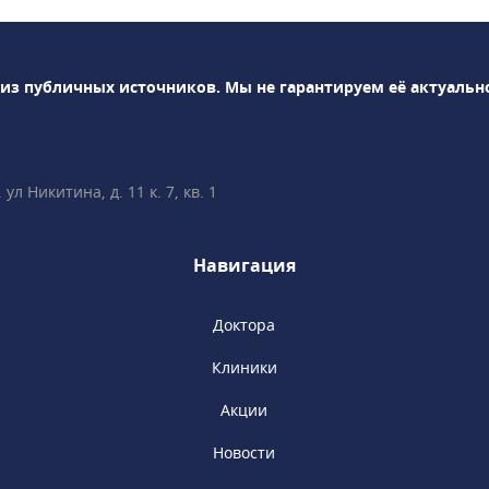
тический
тест)• раннее
ных пороков
 из публичных источников.
Мы не гарантируем её актуальн
Ведение беременности
ностика, анализы), в
дной• Гинекология,
л Никитина, д. 11 к. 7, кв. 1
епродуктология• Лабораторная
но всё объясним,
и вопросы!• Более 35
Навигация
е врачи имеют
тификаты Fetal
n (Фонд медицины
Доктора
минутах ходьбы от
Клиники
ы», «Сретенский
ская».
Акции
Новости