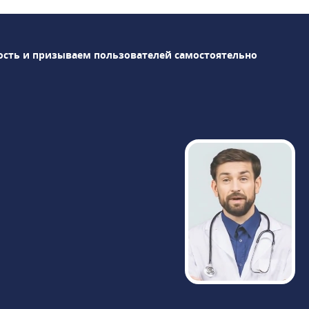
многочисленным направлениям.Среди
оснащения клиники: магнитно-
резонансный томограф Siemens
ость и призываем пользователей самостоятельно
Magnetom Skyra 3 Тл, компьютерные
томографы Siemens Definition 64 и
Revolution CT GE Healthcare,
высокоинтеллектуальная гамма-камера
BrightView Philips для проведения ОФЭКТ
и др. Результаты диагностики доступны
через час после исследования, пройти
МРТ можно круглосуточно в любой день
недели.«Медицина» сотрудничает с
РНИМУ им. Н.И. Пирогова, являясь
клинической базой кафедры терапии и
семейной медицины. Доступны
консультации у академиков, членов РАН,
профессоров и ведущих специалистов.