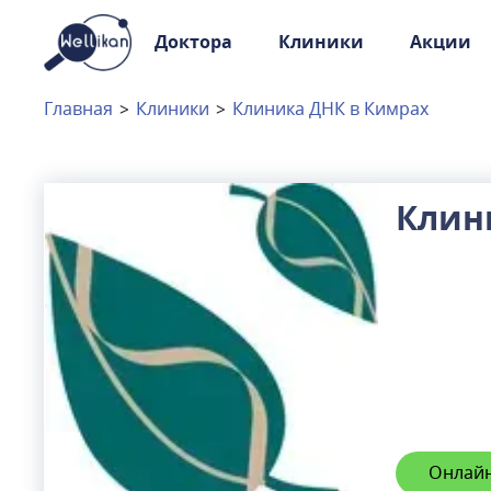
Доктора
Клиники
Акции
Доктора
Клиники
Главная
>
Клиники
>
Клиника ДНК в Кимрах
Акции
Новости
Клин
Москва
и
Московская область
Связаться с нами
Онлайн