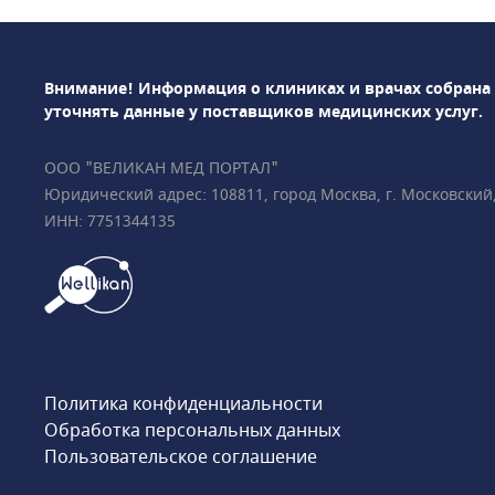
плода• НИПТ (гене
пренатальный ДНК-
выявление врождён
Внимание! Информация о клиниках и врачах собрана
развития у плода• 
уточнять данные у поставщиков медицинских услуг.
(гинеколог, УЗ-диаг
том числе многопло
ООО "ВЕЛИКАН МЕД ПОРТАЛ"
гинекологическая
Юридический адрес: 108811, город Москва, г. Московский, у
эндокринология• Р
ИНН: 7751344135
диагностикаПодроб
ответим на все ваш
000 пациентов • Вс
международные сер
Medicine Foundatio
плода) • Всего в 2 
метро «Чистые пруд
Политика конфиденциальности
бульвар», «Тургенев
Обработка персональных данных
Пользовательское соглашение