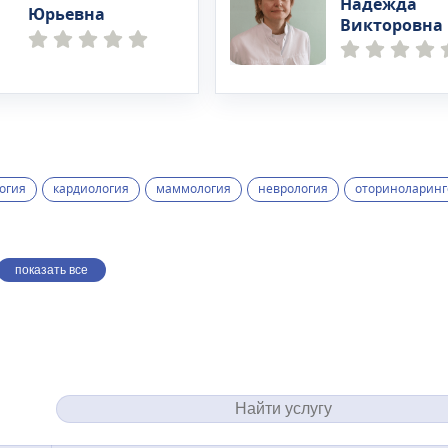
Надежда
Юрьевна
Викторовна
огия
кардиология
маммология
неврология
оториноларинг
показать все