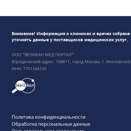
психиатрия, урологи
неврология, космет
стоматология, эндо
др. Среди использу
методов диагностик
Внимание! Информация о клиниках и врачах собрана
лабораторная диагн
уточнять данные у поставщиков медицинских услуг.
ПрофМедЛаб можно
и оформить медици
ООО "ВЕЛИКАН МЕД ПОРТАЛ"
Юридический адрес: 108811, город Москва, г. Московский, у
ИНН: 7751344135
Политика конфиденциальности
Обработка персональных данных