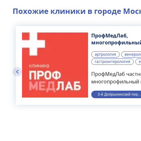
Похожие клиники в городе
Мос
ПрофМедЛаб,
многопрофильны
медицинский цен
артрология
венерол
гастроэнтерология
е
ПрофМедЛаб част
многопрофильный 
расположенный в це
3-й Добрынинский пер., 
минутах ходьбы от с
года. В клинике вед
направлениям: тера
гастроэнтерология,
дерматология, офт
гинекология, маммо