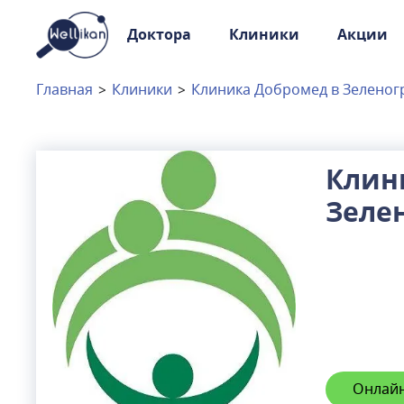
Доктора
Клиники
Акции
Доктора
Клиники
Главная
>
Клиники
>
Клиника Добромед в Зеленогр
Акции
Новости
Клин
Зелен
Москва
и
Московская область
Связаться с нами
Онлайн