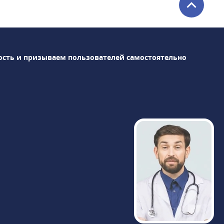
исследования• Доплерометрия• Нейросонография
плода• НИПТ (генетический
пренатальный ДНК-тест)• раннее
выявление врождённых пороков
ость и призываем пользователей самостоятельно
развития у плода• Ведение беременности
(гинеколог, УЗ-диагностика, анализы), в
том числе многоплодной• Гинекология,
гинекологическая
эндокринология• Репродуктология• Лабораторная
диагностикаПодробно всё объясним,
ответим на все ваши вопросы!• Более 35
000 пациентов • Все врачи имеют
международные сертификаты Fetal
Medicine Foundation (Фонд медицины
плода) • Всего в 2 минутах ходьбы от
метро «Чистые пруды», «Сретенский
бульвар», «Тургеневская».