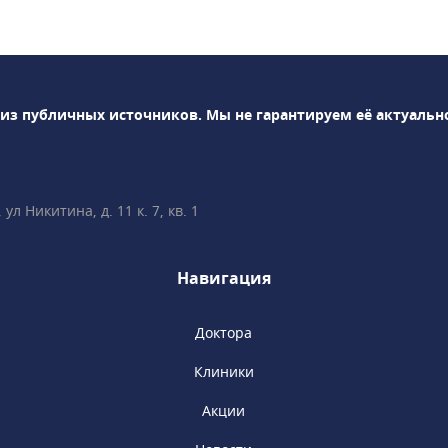
я, хирургия,
ология,
кринология и
емых в клинике
и: УЗИ, рентген,
 из публичных источников.
Мы не гарантируем её актуальн
остика и т.д.В
 пройти профосмотр
нскую книжку.
л Никитина, д. 11 к. 7, кв. 1
Навигация
Доктора
Клиники
Акции