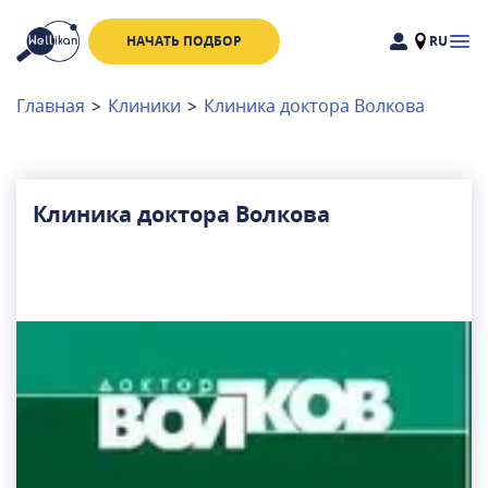
НАЧАТЬ ПОДБОР
RU
Доктора
Клиники
Главная
>
Клиники
>
Клиника доктора Волкова
Акции
Новости
Клиника доктора Волкова
Москва
и
Московская область
Связаться с нами