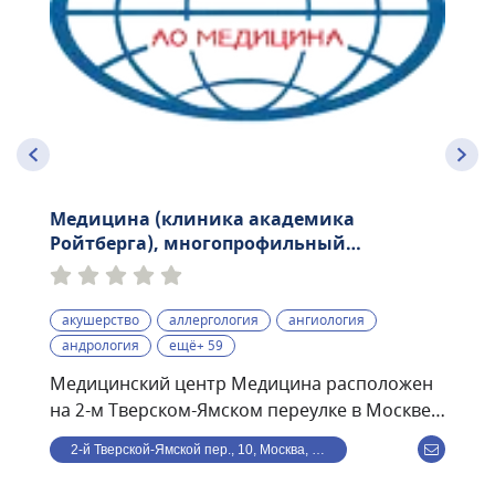
Медицина (клиника академика
Ройтберга), многопрофильный
медицинский центр
акушерство
аллергология
ангиология
андрология
ещё+ 59
Медицинский центр Медицина расположен
на 2-м Тверском-Ямском переулке в Москве.
Раньше носил название имени академика
2-й Тверской-Ямской пер., 10, Москва, Россия
Ройтберга. Находится в шаговой
доступности от станции метро