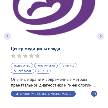
Центр медицины плода
акушерство
гематология
генетика
гинекология
ещё+ 1
Опытные врачи и современные методы
пренатальной диагностики и гинекологии,
проводимые по международным
Мясницкая ул., 32, стр. 1, Москва, Россия
стандартам:• экспертные УЗИ скрининги I, II,
III триместров с использованием