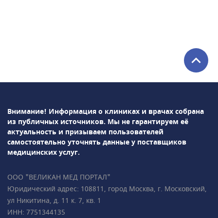
программы Astraia• ранний пренатальный
скрининг (УЗИ + биохимический анализ
крови) — результат всего за 1 час• 3D- и 4D-
УЗИ-
исследования• Доплерометрия• Нейросонография
плода• НИПТ (генетический пренатальный
ДНК-тест)• раннее выявление врождённых
пороков развития у плода• Ведение
беременности (гинеколог, УЗ-диагностика,
анализы), в том числе
Внимание! Информация о клиниках и врачах собрана
многоплодной• Гинекология,
из публичных источников.
Мы не гарантируем её
гинекологическая
актуальность и призываем пользователей
эндокринология• Репродуктология• Лабораторная
самостоятельно уточнять данные у поставщиков
диагностикаПодробно всё объясним,
медицинских услуг.
ответим на все ваши вопросы!• Более 35 000
пациентов • Все врачи имеют
ООО "ВЕЛИКАН МЕД ПОРТАЛ"
международные сертификаты Fetal Medicine
Юридический адрес: 108811, город Москва, г. Московский,
Foundation (Фонд медицины плода) • Всего в
ул Никитина, д. 11 к. 7, кв. 1
2 минутах ходьбы от метро «Чистые пруды»,
ИНН: 7751344135