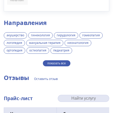
Направления
акушерство
гинекология
гирудология
гомеопатия
логопедия
мануальная терапия
неонатология
ортопедия
остеопатия
педиатрия
показать все
Отзывы
Оставить отзыв
Прайс-лист