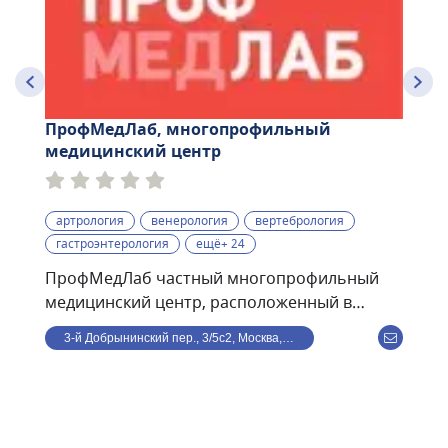
ПрофМедЛаб, многопрофильный
медицинский центр
артрология
венерология
вертебрология
гастроэнтерология
ещё+ 24
ПрофМедЛаб частный многопрофильный
медицинский центр, расположенный в
центре Москвы, в 8 минутах ходьбы от ст. м.
3-й Добрынинский пер., 3/5с2, Москва, Россия
Улица 1905 года. В клинике ведут прием по
направлениям: терапия, кардиология,
гастроэнтерология, травматология,
дерматология, офтальмология, гинекология,
маммология, проктология, психиатрия,