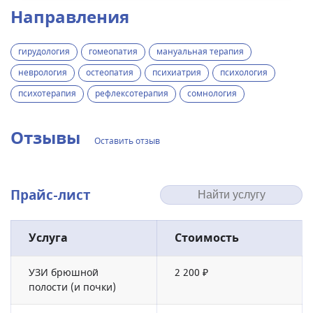
Направления
гирудология
гомеопатия
мануальная терапия
неврология
остеопатия
психиатрия
психология
психотерапия
рефлексотерапия
сомнология
Отзывы
Оставить отзыв
Прайс-лист
Услуга
Стоимость
УЗИ брюшной
2 200 ₽
полости (и почки)