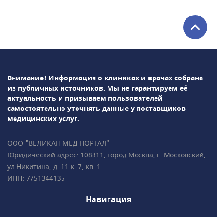
урология, хирургия, неврология,
косметология, стоматология,
эндокринология и др. Среди используемых в
клинике методов диагностики: УЗИ, рентген,
лабораторная диагностика и т.д.В
ПрофМедЛаб можно пройти профосмотр и
Внимание! Информация о клиниках и врачах собрана
оформить медицинскую книжку.
из публичных источников.
Мы не гарантируем её
актуальность и призываем пользователей
самостоятельно уточнять данные у поставщиков
медицинских услуг.
ООО "ВЕЛИКАН МЕД ПОРТАЛ"
Юридический адрес: 108811, город Москва, г. Московский,
ул Никитина, д. 11 к. 7, кв. 1
ИНН: 7751344135
Навигация