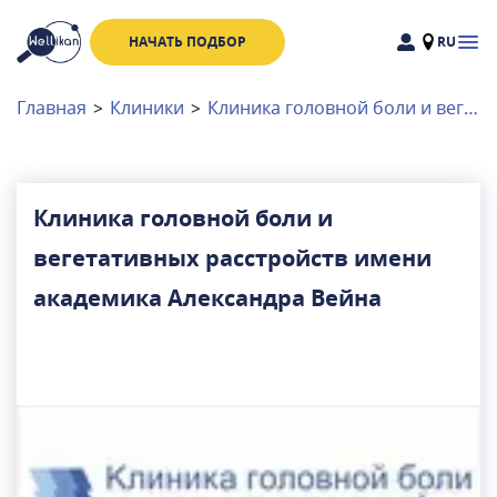
НАЧАТЬ ПОДБОР
RU
Доктора
Клиники
Главная
>
Клиники
>
Клиника головной боли и вегетативных расстройств имени академика Александра Вейна
Акции
Новости
Клиника головной боли и
вегетативных расстройств имени
Москва
и
Московская область
академика Александра Вейна
Связаться с нами