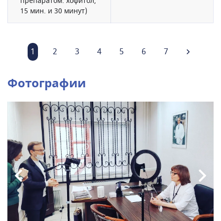
препаратом: хофитол,
15 мин. и 30 минут)
1
2
3
4
5
6
7
Фотографии