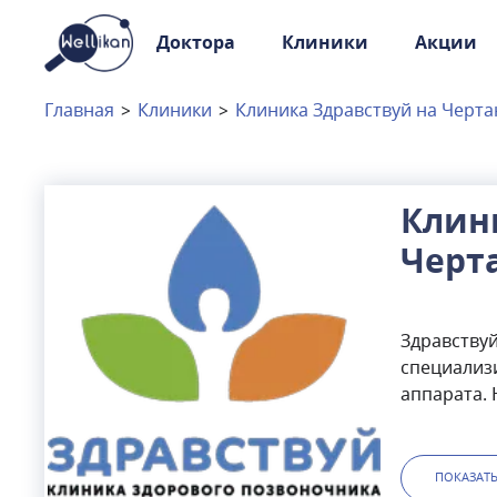
Доктора
Клиники
Акции
Доктора
Клиники
Главная
>
Клиники
>
Клиника Здравствуй на Черт
Акции
Новости
Клин
Черт
Москва
и
Московская область
Связаться с нами
Здравствуй
специализ
аппарата. 
Чертановск
прием: нев
мануальна
ПОКАЗАТ