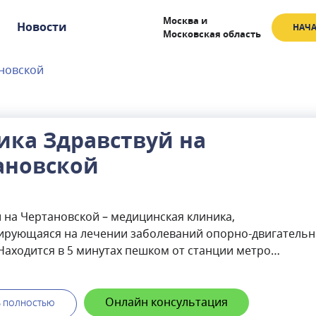
Москва
и
Новости
НАЧА
Московская область
ановской
ика Здравствуй на
ановской
 на Чертановской – медицинская клиника,
ирующаяся на лечении заболеваний опорно-двигательн
Находится в 5 минутах пешком от станции метро
ая в г. Москва.Среди направлений, по которым ведется
рология, травматология, взрослая и детская ортопедия,
я терапия, рефлексотерапия.Около половины штата кл
Онлайн консультация
Ь ПОЛНОСТЬЮ