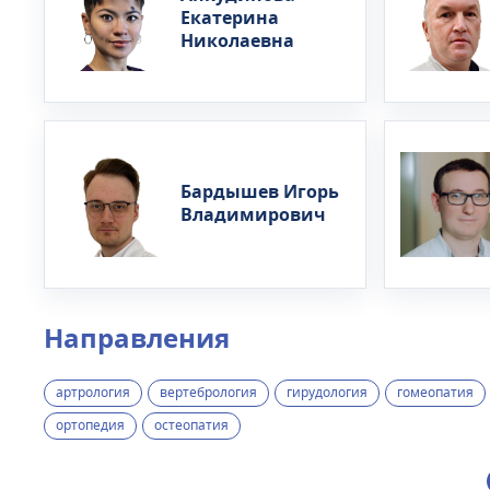
Екатерина
Николаевна
Бардышев Игорь
Владимирович
Направления
артрология
вертебрология
гирудология
гомеопатия
ортопедия
остеопатия