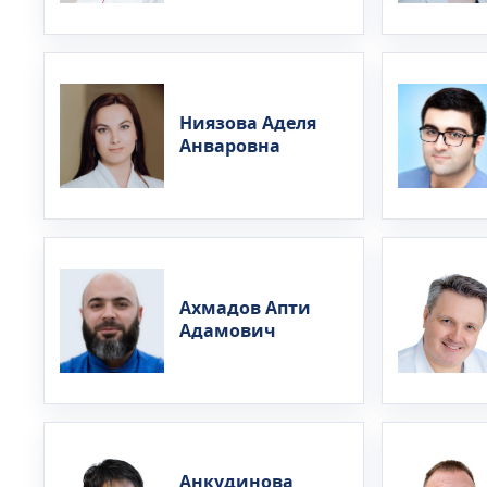
Ниязова Аделя
Анваровна
Ахмадов Апти
Адамович
Анкудинова