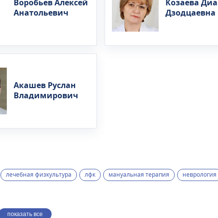
Воробьев Алексей
Козаева Диа
Анатольевич
Дзодцаевна
Акашев Руслан
Владимирович
лечебная физкультура
лфк
мануальная терапия
неврология
показать все