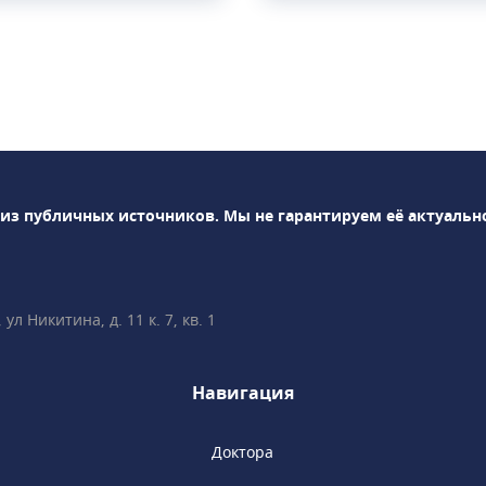
пия, кардиология,
 травматология,
альмология,
логия, проктология,
я, хирургия,
ология,
кринология и
емых в клинике
 из публичных источников.
Мы не гарантируем её актуальн
и: УЗИ, рентген,
остика и т.д.В
 пройти профосмотр
нскую книжку.
л Никитина, д. 11 к. 7, кв. 1
Навигация
Доктора