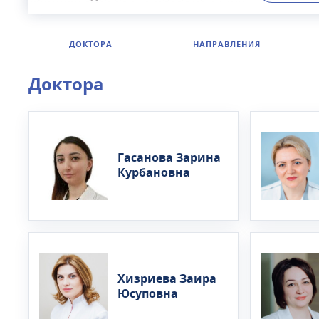
имеет опыт
гирудотера
методы диа
ДОКТОРА
НАПРАВЛЕНИЯ
здорового
выходных.
Доктора
Гасанова Зарина
Курбановна
Хизриева Заира
Юсуповна