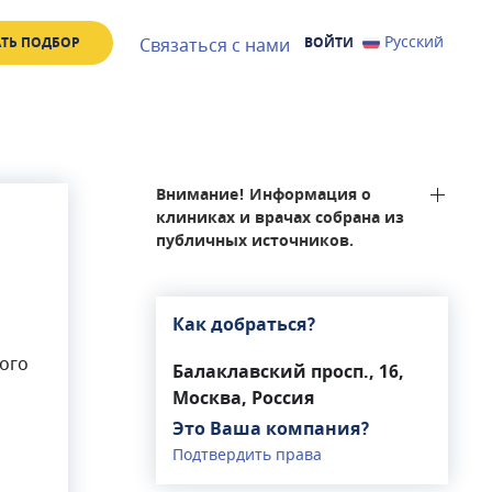
Русский
Связаться с нами
ТЬ ПОДБОР
ВОЙТИ
Внимание! Информация о
клиниках и врачах собрана из
публичных источников.
Как добраться?
ого
Балаклавский просп., 16,
Москва, Россия
Это Ваша компания?
Подтвердить права
иники