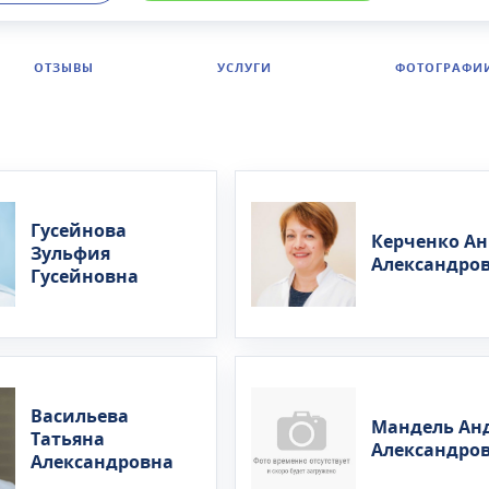
 работы от 10 лет.Оказываются следующие услуги:
пия, массаж, ЛФК, озонотерапия, плазмотерапия. Пров
гностики: УЗИ, ЭКГ, лабораторная диагностика.Клиника
ОТЗЫВЫ
УСЛУГИ
ФОТОГРАФИ
 позвоночника Здравствуй на Чертановской работает бе
Гусейнова
Керченко Ан
Зульфия
Александро
Гусейновна
Васильева
Мандель Ан
Татьяна
Александро
Александровна