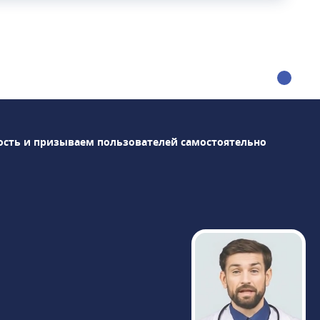
станции метро Маяковская.Структуру
центра представляют: три клинических и
два диагностических отдела,
круглосуточная скорая помощь,
стоматология и онкологический центр.В
штате центра более 350 специалистов по
многочисленным направлениям.Среди
оснащения клиники: магнитно-
ость и призываем пользователей самостоятельно
резонансный томограф Siemens
Magnetom Skyra 3 Тл, компьютерные
томографы Siemens Definition 64 и
Revolution CT GE Healthcare,
высокоинтеллектуальная гамма-камера
BrightView Philips для проведения ОФЭКТ
и др. Результаты диагностики доступны
через час после исследования, пройти
МРТ можно круглосуточно в любой день
недели.«Медицина» сотрудничает с