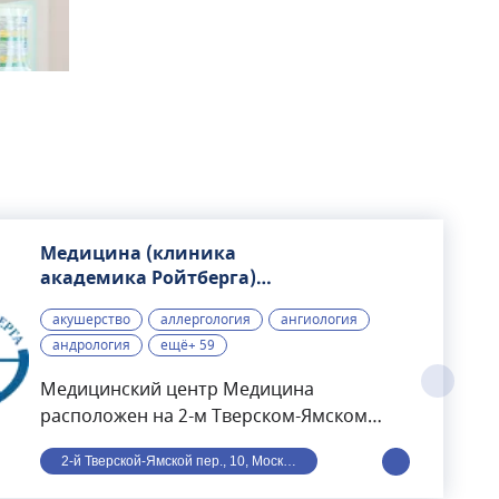
Медицина (клиника
академика Ройтберга),
многопрофильный
акушерство
аллергология
ангиология
медицинский центр
андрология
ещё+ 59
Медицинский центр Медицина
расположен на 2-м Тверском-Ямском
переулке в Москве. Раньше носил
2-й Тверской-Ямской пер., 10, Москва, Россия
название имени академика Ройтберга.
Находится в шаговой доступности от