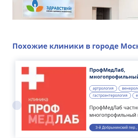
Похожие клиники в городе
Мос
ПрофМедЛаб,
многопрофильны
медицинский цен
артрология
венерол
гастроэнтерология
е
ПрофМедЛаб част
многопрофильный 
расположенный в це
3-й Добрынинский пер., 
минутах ходьбы от с
года. В клинике вед