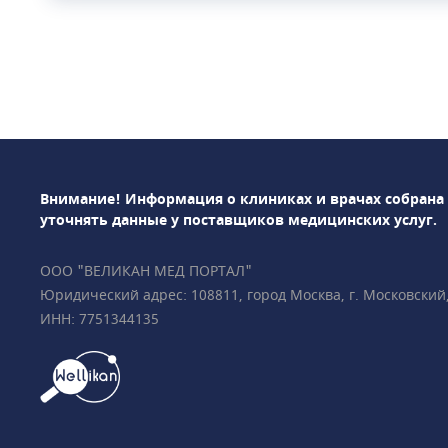
направлениям: тера
гастроэнтерология,
дерматология, офт
гинекология, маммо
психиатрия, урологи
неврология, космет
стоматология, эндо
др. Среди использу
Внимание! Информация о клиниках и врачах собрана
методов диагностик
уточнять данные у поставщиков медицинских услуг.
лабораторная диагн
ПрофМедЛаб можно
ООО "ВЕЛИКАН МЕД ПОРТАЛ"
и оформить медици
Юридический адрес: 108811, город Москва, г. Московский, у
ИНН: 7751344135