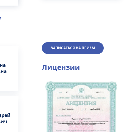
одятся
И
з
ЗАПИСАТЬСЯ НА ПРИЕМ
на
Лицензии
вна
дрей
вич