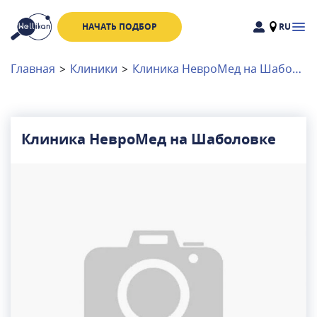
НАЧАТЬ ПОДБОР
RU
Доктора
Клиники
Главная
>
Клиники
>
Клиника НевроМед на Шаболовке
Акции
Новости
Клиника НевроМед на Шаболовке
Москва
и
Московская область
Связаться с нами