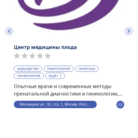
Центр медицины плода
акушерство
гематология
генетика
гинекология
ещё+ 1
Опытные врачи и современные методы
пренатальной диагностики и гинекологии,
проводимые по международным
Мясницкая ул., 32, стр. 1, Москва, Россия
стандартам:• экспертные УЗИ скрининги I, II,
III триместров с использованием
программы Astraia• ранний пренатальный
скрининг (УЗИ + биохимический анализ